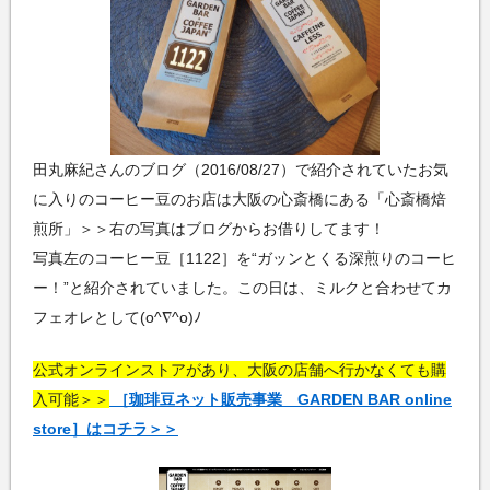
田丸麻紀さんのブログ（2016/08/27）で紹介されていたお気
に入りのコーヒー豆のお店は大阪の心斎橋にある「心斎橋焙
煎所」＞＞右の写真はブログからお借りしてます！
写真左のコーヒー豆［1122］を“ガッンとくる深煎りのコーヒ
ー！”と紹介されていました。この日は、ミルクと合わせてカ
フェオレとして(o^∇^o)ﾉ
公式オンラインストアがあり、大阪の店舗へ行かなくても購
入可能＞＞
［珈琲豆ネット販売事業 GARDEN BAR online
store］はコチラ＞＞