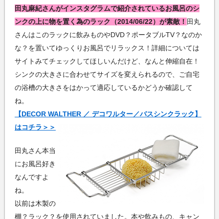
田丸麻紀さんがインスタグラムで紹介されているお風呂のシ
ンクの上に物を置く為のラック（2014/06/22）が素敵！
田丸
さんはこのラックに飲みものやDVD？ポータブルTV？なのか
な？を置いてゆっくりお風呂でリラックス！詳細については
サイトみてチェックしてほしいんだけど、なんと伸縮自在！
シンクの大きさに合わせてサイズを変えられるので、ご自宅
の浴槽の大きさをはかって適応しているかどうか確認して
ね。
【DECOR WALTHER ／ デコワルター／バスシンクラック】
はコチラ＞＞
田丸さん本当
にお風呂好き
なんですよ
ね。
以前は木製の
棚？ラック？を使用されていました。本や飲みもの、キャン