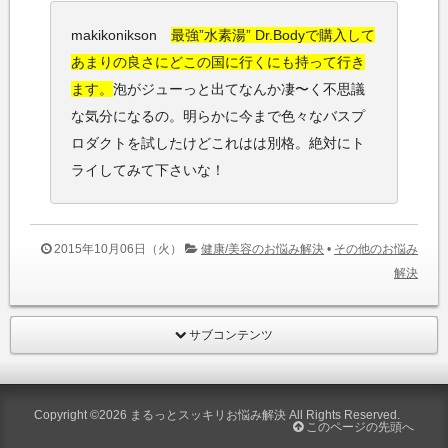
makikonikson
最強”水素湯” Dr.Bodyで購入して
あまりの良さにどこの国に行くにも持って行き
ます。
泡がジューっと出てなんか凄〜く不思議
な気分になるの。明らかに今まで色々なバスプ
ロダクトを試したけどこれはは別格。絶対にト
ライしてみて下さいな！
2015年10月06日（火）
健康/美容のお悩み解決
•
その他のお悩み
解決
サブコンテンツ
Copyright ©2026
まるっとスッキリお悩み解決
All Rights Reserved.
このページの先頭へ