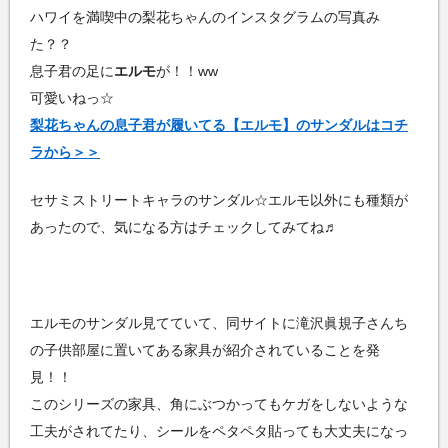
ハワイを満喫中の梨花ちゃんのインスタグラムの写真み
た？？
息子君の足に
エルモ
が！！ww
可愛いねっ☆
梨花ちゃんの息子君が履いてる【エルモ】のサンダルはコチ
ラから＞＞
セサミストリートキャラのサンダル☆エルモ以外にも種類が
あったので、気になる方はチェックしてみてね♬
エルモのサンダル見てていて、同サイトに滝沢眞規子さんち
の子供部屋に置いてある家具が紹介されていることを発
見！！
このシリーズの家具、角にぶつかってもケガをしないような
工夫がされてたり、シールをペタペタ貼っても大丈夫になっ