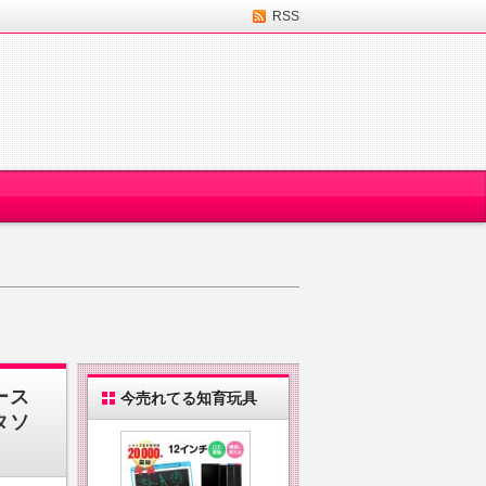
RSS
ース
今売れてる知育玩具
タソ