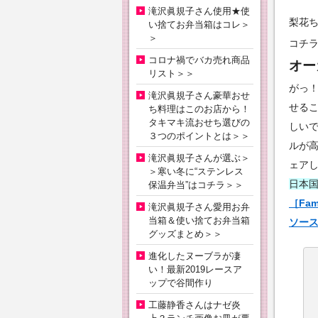
滝沢眞規子さん使用★使
梨花ち
い捨てお弁当箱はコレ＞
＞
コチ
コロナ禍でバカ売れ商品
オー
リスト＞＞
がっ
滝沢眞規子さん豪華おせ
せる
ち料理はこのお店から！
タキマキ流おせち選びの
しい
３つのポイントとは＞＞
ルが
滝沢眞規子さんが選ぶ＞
ェア
＞寒い冬に“ステンレス
日本
保温弁当”はコチラ＞＞
［Fam
滝沢眞規子さん愛用お弁
当箱＆使い捨てお弁当箱
ソース
グッズまとめ＞＞
進化したヌーブラが凄
い！最新2019レースア
ップで谷間作り
工藤静香さんはナゼ炎