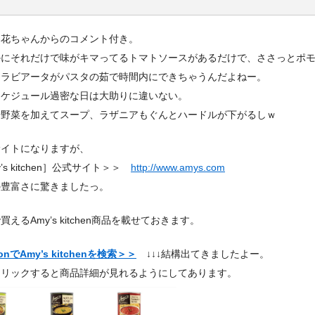
梨花ちゃんからのコメント付き。
かにそれだけで味がキマってるトマトソースがあるだけで、ささっとポ
アラビアータがパスタの茹で時間内にできちゃうんだよねー。
スケジュール過密な日は大助りに違いない。
や野菜を加えてスープ、ラザニアもぐんとハードルが下がるしｗ
サイトになりますが、
y’s kitchen］公式サイト＞＞
http://www.amys.com
の豊富さに驚きましたっ。
買えるAmy’s kitchen商品を載せておきます。
onでAmy’s kitchenを検索＞＞
↓↓↓結構出てきましたよー。
クリックすると商品詳細が見れるようにしてあります。