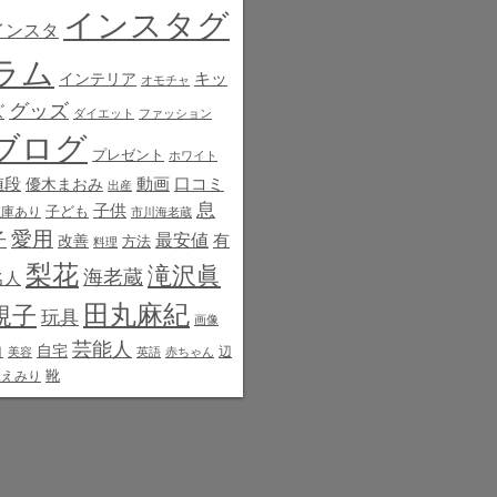
インスタグ
インスタ
ラム
インテリア
キッ
オモチャ
グッズ
ズ
ダイエット
ファッション
ブログ
プレゼント
ホワイト
値段
動画
口コミ
優木まおみ
出産
息
子供
子ども
在庫あり
市川海老蔵
愛用
子
最安値
有
改善
方法
料理
梨花
滝沢眞
海老蔵
名人
田丸麻紀
規子
玩具
画像
芸能人
白
自宅
辺
美容
英語
赤ちゃん
靴
見えみり