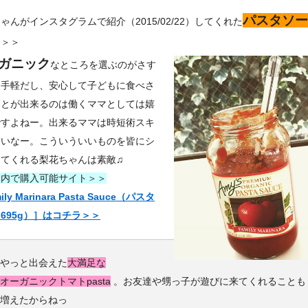
パスタソー
ゃんがインスタグラムで紹介（2015/02/22）してくれた
ラ＞＞
ガニック
なところを選ぶのがさす
！手軽だし、安心して子どもに食べさ
ことが出来るのは働くママとしては嬉
ですよねー。出来るママは時短術スキ
高いなー。こういういいものを皆にシ
してくれる梨花ちゃんは素敵♫
国内で購入可能サイト＞＞
ily Marinara Pasta Sauce（パスタ
695g）］はコチラ＞＞
やっと出会えた
大満足な
オーガニックトマトpasta
。お友達や甥っ子が遊びに来てくれることも
増えたからねっ