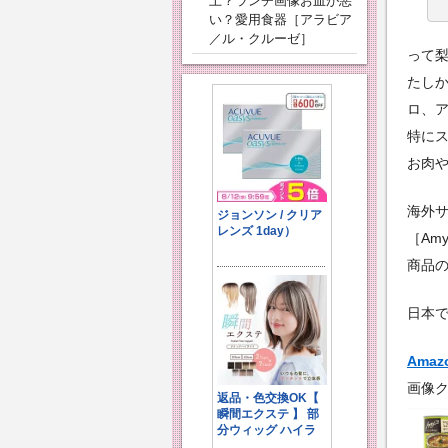
上？ランチ画像お皿が悪
い？愛用食器［アラビア
／ル・クルーゼ］
って
たし
ロ、
特に
お肉
海外
［Am
商品
日本で
Amaz
画像