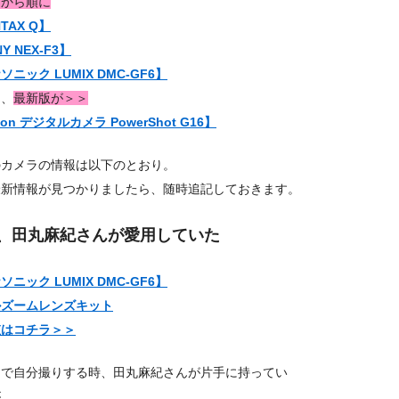
方から順に
TAX Q】
Y NEX-F3】
ソニック LUMIX DMC-GF6】
て、
最新版が＞＞
on デジタルカメラ PowerShot G16】
のカメラの情報は以下のとおり。
最新情報が見つかりましたら、随時追記しておきます。
、田丸麻紀さんが愛用していた
ソニック LUMIX DMC-GF6】
ルズームレンズキット
値はコチラ＞＞
しで自分撮りする時、田丸麻紀さんが片手に持ってい
が