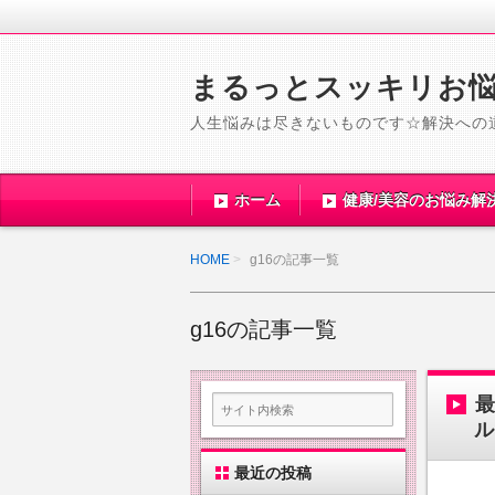
まるっとスッキリお
人生悩みは尽きないものです☆解決への
ホーム
健康/美容のお悩み解
HOME
g16の記事一覧
g16の記事一覧
最
ル
最近の投稿