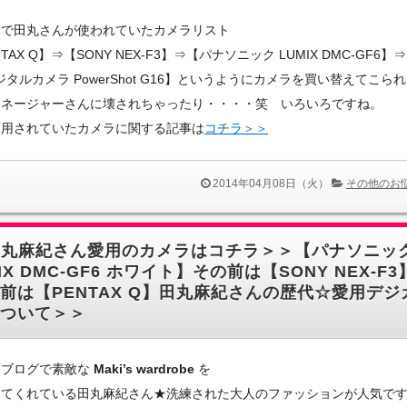
まで田丸さんが使われていたカメラリスト
TAX Q】⇒【SONY NEX-F3】⇒【パナソニック LUMIX DMC-GF6】⇒
デジタルカメラ PowerShot G16】というようにカメラを買い替えてこら
マネージャーさんに壊されちゃったり・・・・笑 いろいろですね。
使用されていたカメラに関する記事は
コチラ＞＞
2014年04月08日（火）
その他のお
田丸麻紀さん愛用のカメラはコチラ＞＞【パナソニック
IX DMC-GF6 ホワイト】その前は【SONY NEX-F3
前は【PENTAX Q】田丸麻紀さんの歴代☆愛用デジ
ついて＞＞
もブログで素敵な
Maki’s wardrobe
を
してくれている田丸麻紀さん★洗練された大人のファッションが人気で