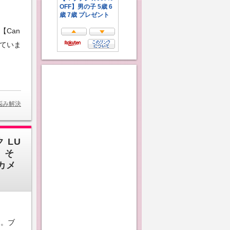
【Can
れていま
悩み解決
 LU
】そ
カメ
す。ブ