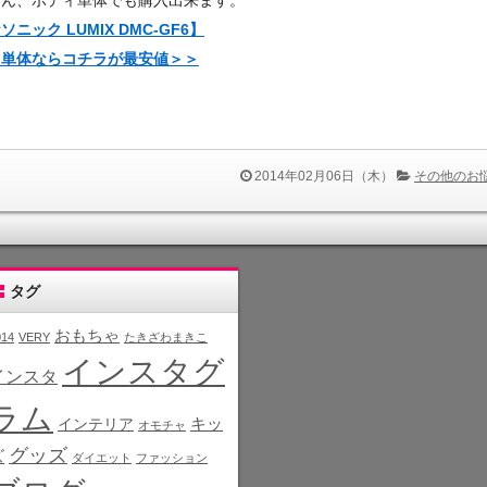
ろん、ボディ単体でも購入出来ます。
ソニック LUMIX DMC-GF6】
ィ単体ならコチラが最安値＞＞
2014年02月06日（木）
その他のお
タグ
おもちゃ
014
VERY
たきざわまきこ
インスタグ
インスタ
ラム
インテリア
キッ
オモチャ
グッズ
ズ
ダイエット
ファッション