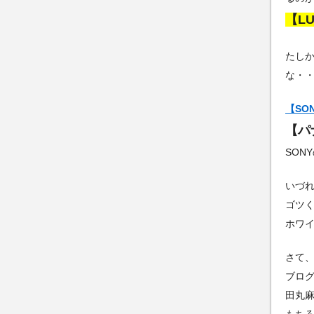
【LU
たし
な・・
【SON
【パナ
SON
いづ
ゴツ
ホワ
さて、
ブロ
田丸