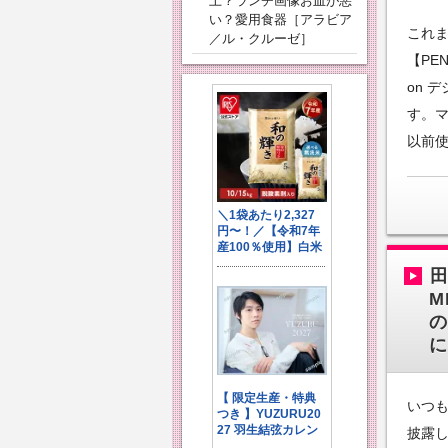
上？ランチ画像お皿が悪
い？愛用食器［アラビア
これ
／ル・クルーゼ］
【PEN
on 
す。
以前
M
の
に
いつ
披露