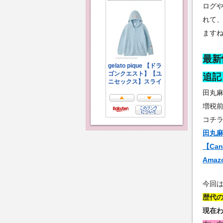
ログ
れて
ます
最新
追記＞
田丸
増税
コチ
田丸
【Can
Ama
今回
歴代
現在