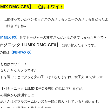
MIX DMC-GF6】
色はホワイト
か、以前使っていたペンタックスのカメラもソニーのカメラも白だった
・白好きですねw
Y NEX-F3】
をマネージャーの林本さんが水没させてしまったそうで・
ソニック LUMIX DMC-GF6】
に買い替えたそうです。
Yの前は
【PENTAX Q】
れも色はホワイト！
くなりがちなカメラですが、
イトを選ぶことでグッと女の子っぽくなりますね。女子力UPですっ☆
【パナソニック LUMIX DMC-GF6】の話に戻りますが、
グの画像から推測するに
麻紀さんはダブルズームレンズも一緒に購入されていると思います。