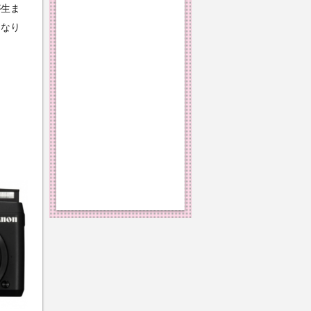
が生ま
になり