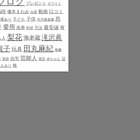
ブログ
プレゼント
ホワイト
値段
動画
口コミ
優木まおみ
出産
息
子供
子ども
在庫あり
市川海老蔵
愛用
子
最安値
有
改善
方法
料理
梨花
滝沢眞
海老蔵
名人
田丸麻紀
規子
玩具
画像
芸能人
白
自宅
辺
美容
英語
赤ちゃん
靴
見えみり