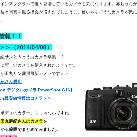
やインスタグラムで度々登場しているカメラも気になります。赤ちゃん
、益々写真を撮る機会が増えたでしょうし、使いやすそうなカメラが気
ね。
情報！！
＞（2014/04/08）
麻紀サンとうとう白カメラ卒業！？
前に新しいカメラを購入されたようです。
ラが田丸サン愛用最新カメラです＞＞
麻紀さん愛用
on デジタルカメラ PowerShot G16】
zon最安値情報はコチラ＞＞
はボディのカラー、白じゃないですね。
の田丸麻紀さんのカメラ
を
わかる範囲でまとめてみました。