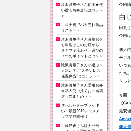
今回
滝沢眞規子さん使用★使
い捨てお弁当箱はコレ＞
白
＞
コロナ禍でバカ売れ商品
田丸
リスト＞＞
今回
滝沢眞規子さん豪華おせ
ち料理はこのお店から！
個人
タキマキ流おせち選びの
３つのポイントとは＞＞
モデ
滝沢眞規子さんが選ぶ＞
いつ
＞寒い冬に“ステンレス
たち
保温弁当”はコチラ＞＞
きっ
滝沢眞規子さん愛用お弁
当箱＆使い捨てお弁当箱
今回
グッズまとめ＞＞
【Can
進化したヌーブラが凄
最安
い！最新2019レースア
ップで谷間作り
Ama
工藤静香さんはナゼ炎
楽天最