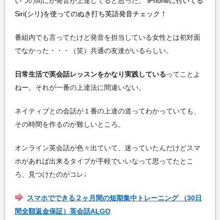
いつの間にか発音が上達してると思った。
iPhoneに付いてる
Siri(シリ)を使ってのぬき打ち英語発音チェック！
番組内でも言ってたけど発音を担当している女性とは初対面
でなかった・・・（笑）共通の友達がいるらしい。
日常生活で英会話レッスンをかなり実践している
ってことよ
ねー。それが一番の上達法に間違いない。
ネイティブとの会話が１番の上達の道ってわかっていても、
その時間を作るのが難しいところ。
オンライン英会話が色々出ていて、迷っていたんだけどスマ
ホがあれば出来るタイプが手軽でいいなって思ってたとこ
ろ、見つけたのがコレ↓
スマホでできる２ヶ月間の短期集中トレーニング （30日
間全額返金保証）英会話ALGO