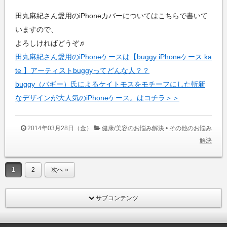
田丸麻紀さん愛用のiPhoneカバーについてはこちらで書いて
いますので、
よろしければどうぞ♬
田丸麻紀さん愛用のiPhoneケースは【buggy iPhoneケース ka
te 】アーティストbuggyってどんな人？？
buggy（バギー）氏によるケイトモスをモチーフにした斬新
なデザインが大人気のiPhoneケース。はコチラ＞＞
2014年03月28日（金）
健康/美容のお悩み解決
•
その他のお悩み
解決
1
2
次へ »
サブコンテンツ