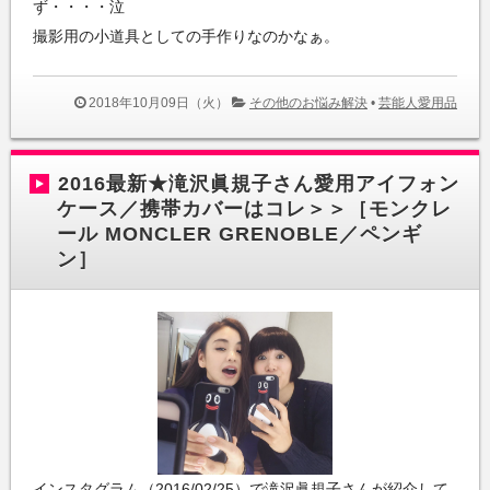
ず・・・・泣
撮影用の小道具としての手作りなのかなぁ。
2018年10月09日（火）
その他のお悩み解決
•
芸能人愛用品
2016最新★滝沢眞規子さん愛用アイフォン
ケース／携帯カバーはコレ＞＞［モンクレ
ール MONCLER GRENOBLE／ペンギ
ン］
インスタグラム（2016/02/25）で滝沢眞規子さんが紹介して