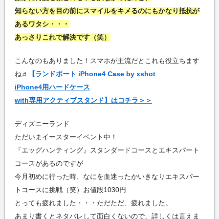
知らない方を目の前にスマイルをキメるのにもかなり抵抗が
あるワタシ・・・
あっさりこれで解決です（笑）
こんなのもありました！スマホが主流だとこれも役立ちます
ね♬
【ランドポート iPhone4 Case by xshot
iPhone4用ハードケース
with専用アクティブスタンド】はコチラ＞＞
ディズニーランド
ただいまイースターイベント中！
『エッグハンティング』スタンダードコースとエキスパート
コースがあるのですが
今月初めに行った時、なにを血迷ったかいきなりエキスパー
トコースに挑戦（笑）お値段1030円
とっても疲れました・・・ただただ、疲れました。
あまり書くとネタバレして面白くないので、詳しくは言えま