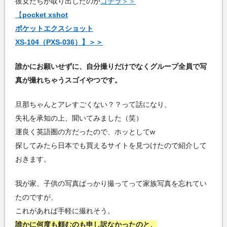
彼女たちが取り出したのが
コチラ＞＞
【
pocket xshot
ポケットエクスショット
XS-104（PXS-036）】＞＞
誰かにお願いせずに、自分撮りだけでなくグループ全員で写
真が撮れちゃうスゴイやつです。
旦那ちゃんとアレすごくない？？って話になり、
失礼を承知の上、聞いてみました（笑）
運良く英語圏の方だったので、ホッとしてw
探してみたら日本でも買えるサイトを見つけたので紹介して
おきます。
我が家、子供の写真ばっかり撮ってって家族写真を忘れてい
たのですが、
これがあれば手軽に撮れそう。
誰かに何度も頼むのも申し訳なかったのと、