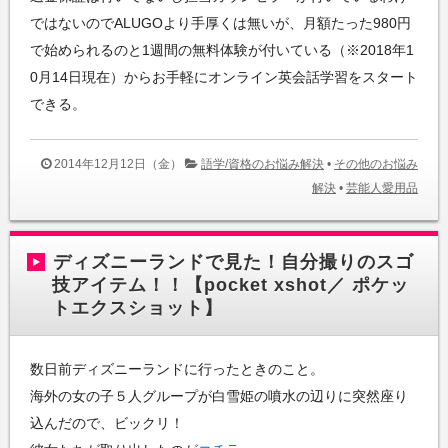
ではないのでALUGOより手厚くは無いが、月額たった980円
で始められるのと1週間の無料体験が付いている（※2018年1
0月14日現在）からお手軽にオンライン英会話学習をスタート
できる。
2014年12月12日（金）
語学/資格のお悩み解決
•
その他のお悩み
解決
•
芸能人愛用品
ディズニーランドで見た！自分撮りのスゴ
技アイテム！！【pocket xshot／ ポケッ
トエクスショット】
数日前ディズニーランドに行ったときのこと。
海外の女の子５人グループが白雪姫の噴水の辺りに突然座り
込んだので、ビックリ！