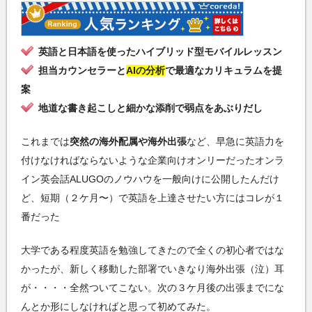
英語と日本語を使ったハイブリッド型モバイルレッスン
担当カウンセラーと
AIの分析
で最適なカリキュラムを提
案
地道な書き起こしと細かな添削で弱点をあぶりだし
これまでは
突然の海外配属や海外出張
など、早急に英語力を
付けなければならないような企業向けオンリーだったオンラ
イン英会話ALUGOのノウハウを一般向けに公開したんだけ
ど、短期（２ケ月〜）で英語を上達させたい方にはコレが１
番だった
大学である程度英語を勉強してきたので全くの初心者ではな
かったが、新しく移動した部署でいきなり海外出張（泣）耳
が・・・・全然ついてこない。次の３ケ月後の出張までにな
んとか形にしなければと思って初めてみた。