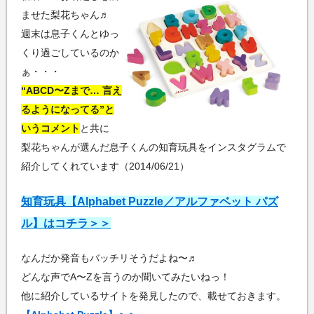
ませた梨花ちゃん♬
週末は息子くんとゆっ
くり過ごしているのか
ぁ・・・
ABCD〜Zまで… 言え
るようになってる
と
いうコメント
と共に
梨花ちゃんが選んだ息子くんの知育玩具をインスタグラムで
紹介してくれています（2014/06/21）
知育玩具【Alphabet Puzzle／アルファベット パズ
ル】はコチラ＞＞
なんだか発音もバッチリそうだよね〜♬
どんな声でA〜Zを言うのか聞いてみたいねっ！
他に紹介しているサイトを発見したので、載せておきます。