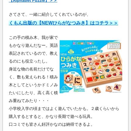
【Alphabet Puzzle】＞＞
さてさて、一緒に紹介してくれているのが、
くもん出版の【NEWひらがなつみき】はコチラ＞＞
この手の積み木、我が家で
もかなり遊んだなー。英語
表記されているので、教え
るのにも役立ったし。
身近な物の名前だけでな
く、数も覚えられる！積み
木としてというかドミノみ
たいにしたり、高く高く積
み重ねてみたり・・・
小学校入学の頃まではよく遊んでいたかも。２歳くらいから
購入するとすると、かなり長期で遊べる玩具。
口コミでも皆さん好評かなのは納得できるよ。