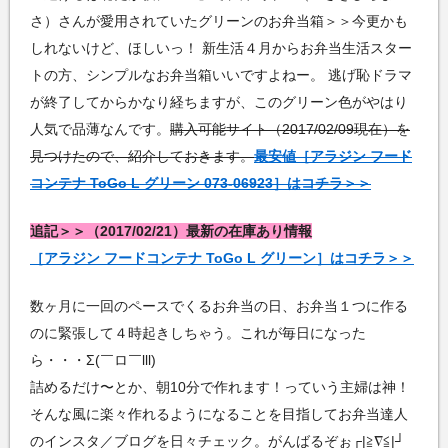
さ）さんが愛用されていたグリーンのお弁当箱＞＞今更かも
しれないけど、ほしいっ！ 新生活４月からお弁当生活スター
トの方、シンプルなお弁当箱いいですよねー。 逃げ恥ドラマ
が終了してからかなり経ちますが、このグリーン色がやはり
人気で品薄なんです。
購入可能サイト（2017/02/09現在）を
見つけたので、紹介しておきます。
最安値［アラジン フード
コンテナ ToGo L グリーン 073-06923］はコチラ＞＞
追記＞＞（2017/02/21）最新の在庫あり情報
［アラジン フードコンテナ ToGo L グリーン］はコチラ＞＞
数ヶ月に一回のペースでくるお弁当の日、お弁当１つに作る
のに緊張して４時起きしちゃう。これが毎日になった
ら・・・Σ(￣ロ￣lll)
詰めるだけ〜とか、朝10分で作れます！っていう主婦は神！
そんな風に楽々作れるようになることを目指してお弁当達人
のインスタ／ブログを日々チェック。がんばるぞぉ┌|≧∇≦|┘