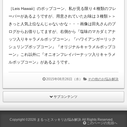
［Leis Hawaii］のポップコーン、私が見る限り４種類のフレ
ーバーがあるようですが、用意されていたお味は３種類＞＞
きっと人気上位なんじゃないかな・・・画像は田丸さんのブ
ログからお借りしてますが、右側から『塩味のマカダミアナ
ッツ入りキャラメルポップコーン』『ハワイアンガーリック
シュリンプポップコーン』『オリジナルキャラメルポップコ
ーン』これ以外に『オニオンフレイバーナッツ入りキャラメ
ルポップコーン』があるようです。
2015年08月26日（水）
その他のお悩み解決
サブコンテンツ
Copyright ©2026
まるっとスッキリお悩み解決
All Rights Reserved.
このページの先頭へ