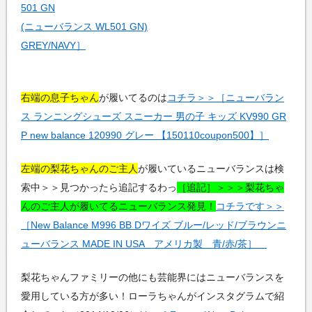
501 GN
(ニューバランス WL501 GN)
GREY/NAVY］
右端の息子ちゃん
が履いてるのは
コチラ＞＞［ニューバラン
ス ランニングシューズ スニーカー 男の子 キッズ KV990 GR
P new balance 120990 グレー 【150110coupon500】］
左端の梨花ちゃんのご主人
が履いているニューバランスは検
索中＞＞見つかったら追記するわっ
［追記］＞＞＞梨花ちゃ
んのご主人が履いてるニューバランス発見！
コチラです＞＞
［New Balance M996 BB Dワイズ ブルー/レッド/ブラウンニ
ューバランス MADE IN USA アメリカ製 青/赤/茶］
梨花ちゃんファミリーの他にも芸能界にはニューバランスを
愛用している方が多い！ローラちゃんがインスタグラムで紹