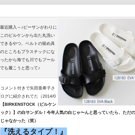
最近購入～♪ビーサンがわりに
このビルケンから出た丸洗い
できるやつ。ベルトの留め具
のところもプラスチックにな
ったから海でも川でもプール
でも履こうと思って♪
うコメント付きで矢田亜希子さ
ログに紹介されてた（2014/0
）
【BIRKENSTOCK（ビルケン
トック）】の白サンダル！今年人気の白じゃ〜んと思っていたら、ただ
ンじゃなかった（笑）
『洗えるタイプ！』
の