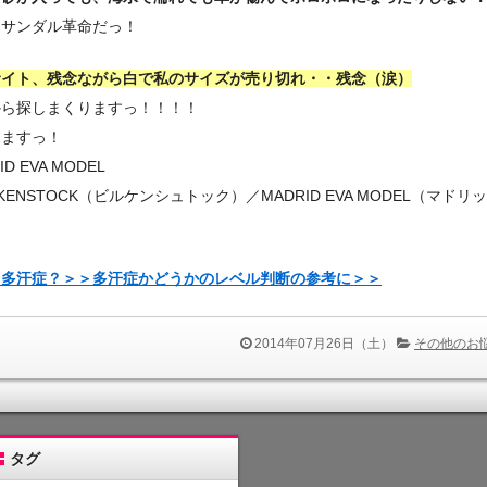
にサンダル革命だっ！
サイト、残念ながら白で私のサイズが売り切れ・・残念（涙）
から探しまくりますっ！！！！
しますっ！
ID EVA MODEL
RKENSTOCK（ビルケンシュトック）／MADRID EVA MODEL（マドリッ
】
て多汗症？＞＞多汗症かどうかのレベル判断の参考に＞＞
2014年07月26日（土）
その他のお
タグ