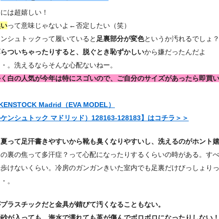
的には超嬉しい！
臭い
って意味じゃないよ←否定したい（笑）
ケンシュトックって履いていると
足裏部分が変色
というか汚れるでしょ
薄らついちゃったりすると、脱ぐとき恥ずかしい
から嫌だったんだよ
・・。洗えるならそんな心配ないねー。
かく白の人気が今年は特にスゴいので、ご自分のサイズがあったら即買
KENSTOCK Madrid（EVA MODEL）
ケンシュトック マドリッド）128163-128183】はコチラ＞＞
、
夏って足汗書きやすいから靴も臭くなりやすいし、洗えるのがホント
足の裏の焦って多汗症？って心配になったりするくらいの時がある。す
く歩けないくらい。冷房のガンガンきいた室内でも足裏だけびっしょり
・・。
がプラスチックだと金具が錆びて汚くなることもない。
で砂が入っても、海水で濡れても革が傷んでボロボロになったりしない