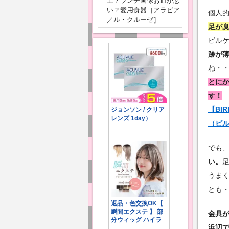
上？ランチ画像お皿が悪
い？愛用食器［アラビア
個人
／ル・クルーゼ］
足が
ビル
跡が
ね・
とに
す！
【BIR
（ビル
でも
い。
うま
とも
金具
浜辺