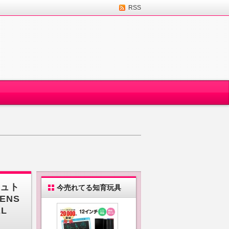
RSS
シュト
今売れてる知育玩具
ENS
L