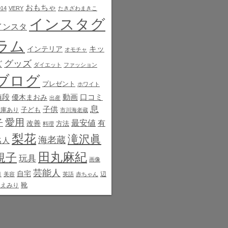
おもちゃ
014
VERY
たきざわまきこ
インスタグ
インスタ
ラム
インテリア
キッ
オモチャ
グッズ
ズ
ダイエット
ファッション
ブログ
プレゼント
ホワイト
値段
動画
口コミ
優木まおみ
出産
息
子供
子ども
在庫あり
市川海老蔵
愛用
子
最安値
有
改善
方法
料理
梨花
滝沢眞
海老蔵
名人
田丸麻紀
規子
玩具
画像
芸能人
白
自宅
辺
美容
英語
赤ちゃん
靴
見えみり