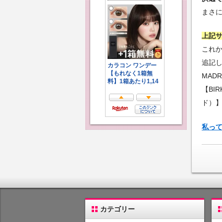
まさ
上記
これ
追記
MADR
【BI
ド）
私っ
カテゴリー