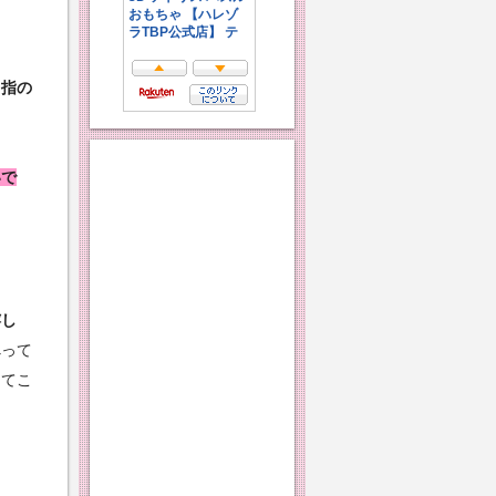
？
指の
いで
嬉し
べって
ってこ
！