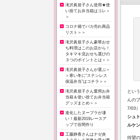
滝沢眞規子さん使用★使
い捨てお弁当箱はコレ＞
＞
コロナ禍でバカ売れ商品
リスト＞＞
滝沢眞規子さん豪華おせ
ち料理はこのお店から！
タキマキ流おせち選びの
３つのポイントとは＞＞
滝沢眞規子さんが選ぶ＞
＞寒い冬に“ステンレス
保温弁当”はコチラ＞＞
滝沢眞規子さん愛用お弁
とい
当箱＆使い捨てお弁当箱
んのブ
グッズまとめ＞＞
7/03
進化したヌーブラが凄
シュ
い！最新2019レースア
ップで谷間作り
ルケ
工藤静香さんはナゼ炎
待望