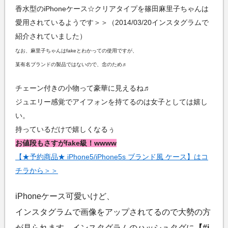
香水型のiPhoneケース☆クリアタイプを篠田麻里子ちゃんは
愛用されているようです＞＞（2014/03/20インスタグラムで
紹介されていました）
なお、麻里子ちゃんはfakeとわかっての使用ですが、
某有名ブランドの製品ではないので、念のため♬
チェーン付きの小物って豪華に見えるね♬
ジュエリー感覚でアイフォンを持てるのは女子としては嬉し
い。
持っているだけで嬉しくなるぅ
お値段もさすがfake級！wwww
【★予約商品★ iPhone5/iPhone5s ブランド風 ケース】はコ
チラから＞＞
iPhoneケース可愛いけど、
インスタグラムで画像をアップされてるので大勢の方
が見られます。インスタグラムのハッシュタグに
【#i