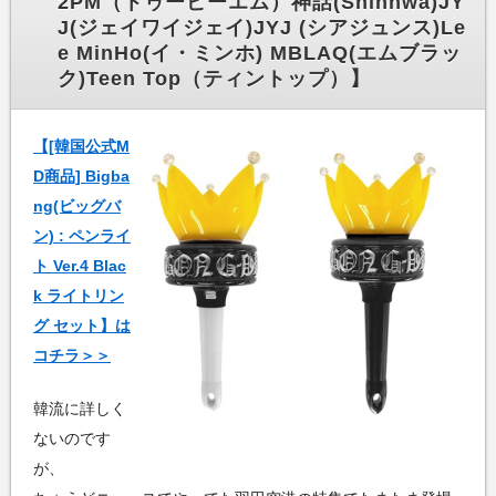
2PM（トゥーピーエム）神話(Shinhwa)JY
J(ジェイワイジェイ)JYJ (シアジュンス)Le
e MinHo(イ・ミンホ) MBLAQ(エムブラッ
ク)Teen Top（ティントップ）】
【[韓国公式M
D商品] Bigba
ng(ビッグバ
ン) : ペンライ
ト Ver.4 Blac
k ライトリン
グ セット】は
コチラ＞＞
韓流に詳しく
ないのです
が、