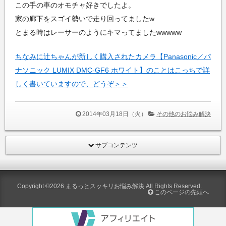
この手の車のオモチャ好きでしたよ。
家の廊下をスゴイ勢いで走り回ってましたw
とまる時はレーサーのようにキマってましたwwwww
ちなみに辻ちゃんが新しく購入されたカメラ【Panasonic／パ
ナソニック LUMIX DMC-GF6 ホワイト】のことはこっちで詳
しく書いていますので、どうぞ＞＞
2014年03月18日（火）
その他のお悩み解決
サブコンテンツ
Copyright ©2026
まるっとスッキリお悩み解決
All Rights Reserved.
このページの先頭へ