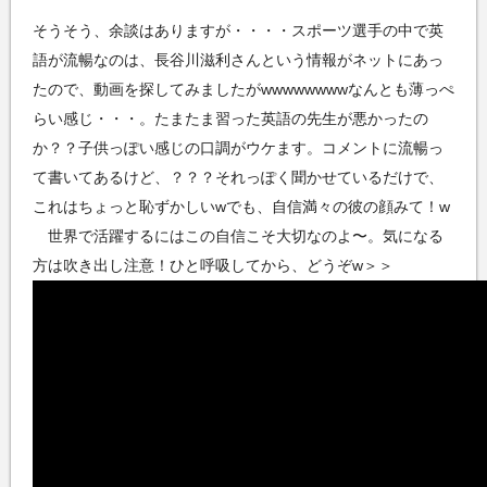
そうそう、余談はありますが・・・・スポーツ選手の中で英
語が流暢なのは、長谷川滋利さんという情報がネットにあっ
たので、動画を探してみましたがwwwwwwwwなんとも薄っぺ
らい感じ・・・。たまたま習った英語の先生が悪かったの
か？？子供っぽい感じの口調がウケます。コメントに流暢っ
て書いてあるけど、？？？それっぽく聞かせているだけで、
これはちょっと恥ずかしいwでも、自信満々の彼の顔みて！w
世界で活躍するにはこの自信こそ大切なのよ〜。気になる
方は吹き出し注意！ひと呼吸してから、どうぞw＞＞