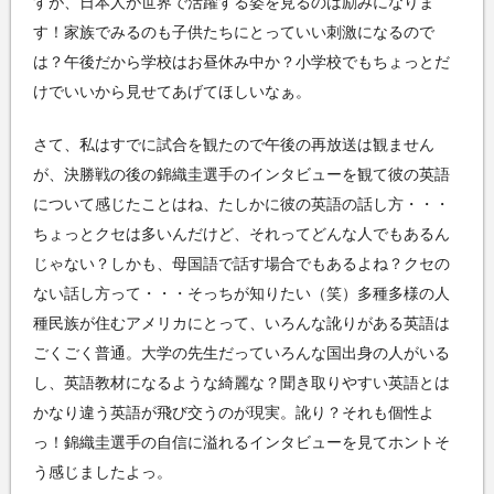
すが、日本人が世界で活躍する姿を見るのは励みになりま
す！家族でみるのも子供たちにとっていい刺激になるので
は？午後だから学校はお昼休み中か？小学校でもちょっとだ
けでいいから見せてあげてほしいなぁ。
さて、私はすでに試合を観たので午後の再放送は観ません
が、決勝戦の後の錦織圭選手のインタビューを観て彼の英語
について感じたことはね、たしかに彼の英語の話し方・・・
ちょっとクセは多いんだけど、それってどんな人でもあるん
じゃない？しかも、母国語で話す場合でもあるよね？クセの
ない話し方って・・・そっちが知りたい（笑）多種多様の人
種民族が住むアメリカにとって、いろんな訛りがある英語は
ごくごく普通。大学の先生だっていろんな国出身の人がいる
し、英語教材になるような綺麗な？聞き取りやすい英語とは
かなり違う英語が飛び交うのが現実。訛り？それも個性よ
っ！錦織圭選手の自信に溢れるインタビューを見てホントそ
う感じましたよっ。