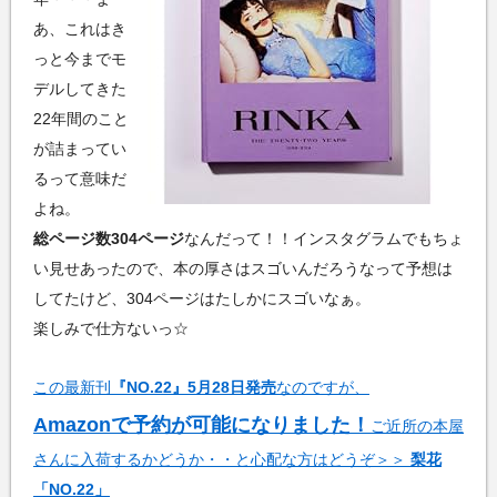
あ、これはき
っと今までモ
デルしてきた
22年間のこと
が詰まってい
るって意味だ
よね。
総ページ数304ページ
なんだって！！インスタグラムでもちょ
い見せあったので、本の厚さはスゴいんだろうなって予想は
してたけど、304ページはたしかにスゴいなぁ。
楽しみで仕方ないっ☆
この最新刊
『NO.22』5月28日発売
なのですが、
Amazonで予約が可能になりました！
ご近所の本屋
さんに入荷するかどうか・・と心配な方はどうぞ＞＞
梨花
「NO.22」