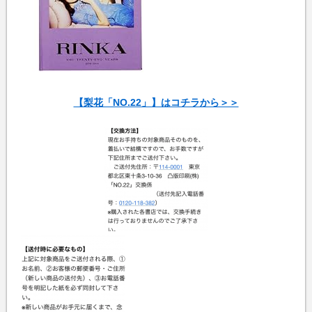
【梨花「NO.22」】はコチラから＞＞