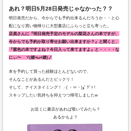
あれ？明日5月28日発売じゃなかった？？
明日発売だから、今からでも予約出来るんだろうか・・と心
配になり買い物帰りに大型書店にふらっと立ち寄った。
店員さんに『明日発売予定のモデルの梨花さんの本ですが、
今からでも予約か取り寄せお願い出来ますか？』と聞くと、
『紫色の本ですよね？今日入って来てますよ』と・・・・な
にぃ〜 ヾ(嬉￫ω￩嬉)ノ
本を予約して買った経験ほとんどないので、
そんなことがあるんだとビックリ！
そして、ナイスタイミング！╭( ・ㅂ・)و ̑̑ ｸﾞｯ !
スキップしたい気持ちを抑えつつ帰宅しましたw
お近くに書店があれば覗いてみたら？
あるかもよ？