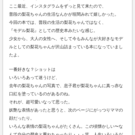
ここ最近、インスタグラムをずっと見て来たので、
普段の梨花ちゃんの生活なんかが垣間みれて嬉しかった。
今回の本では、普段の生活の梨花ちゃんではなく、
『モデル梨花』としての歴史本みたいな感じ。
少女から、大人の女性へ、そして今もみんなが大好きなモデ
ルとしての梨花ちゃんが沢山詰まっている本になっていまし
たよ。
一番好きな？ショットは
いろいろあって迷うけど、
去年の梨花ちゃんの写真で、息子君が梨花ちゃんに真っ赤な
口紅を塗っているのがあるのね。
それが、超可愛いなって思った。
妖艶な表情があったと思うと、次のページにがっつりママの
顔だったり。
いろんな表情の梨花ちゃんがたくさん。この頃懐かしい〜な
んて自分の歴史と重ねちゃったり・・・笑 人生いろいろだ