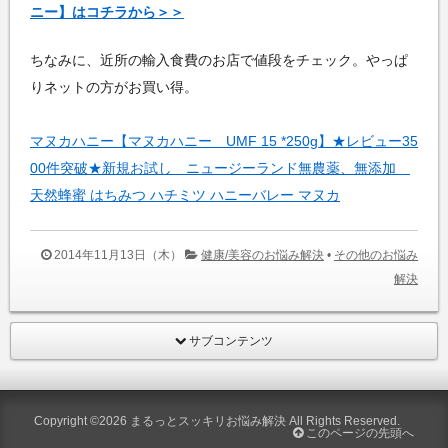
ニー】はコチラから＞＞
ちなみに、近所の輸入食費のお店で値段をチェック。やっぱ
りネットの方がお買い得。
マヌカハニー【マヌカハニー UMF 15 *250g】★レビュー35
00件突破★新規お試し ニュージーランド無農薬、無添加
天然蜂蜜 はちみつ ハチミツ ハニーバレー マヌカ
2014年11月13日（木）
健康/美容のお悩み解決
•
その他のお悩み
解決
サブコンテンツ
Copyright ©2026
まるっとスッキリお悩み解決
All Rights Reserved.
このページの先頭へ