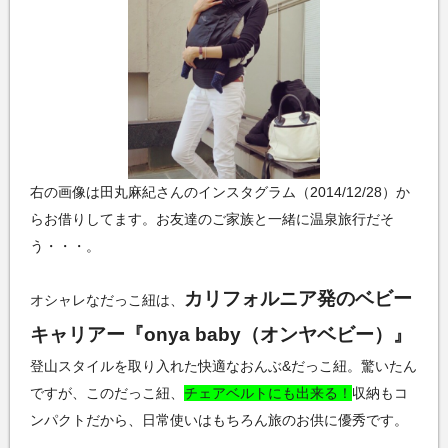
右の画像は田丸麻紀さんのインスタグラム（2014/12/28）か
らお借りしてます。お友達のご家族と一緒に温泉旅行だそ
う・・・。
カリフォルニア発のベビー
オシャレなだっこ紐は、
キャリアー『onya baby（オンヤベビー）』
登山スタイルを取り入れた快適なおんぶ&だっこ紐。驚いたん
ですが、このだっこ紐、
チェアベルトにも出来る！
収納もコ
ンパクトだから、日常使いはもちろん旅のお供に優秀です。