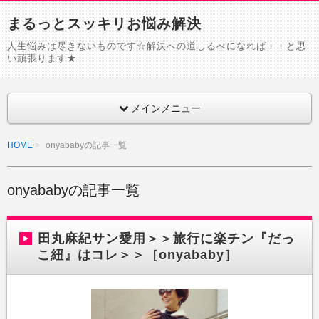
まるっとスッキリお悩み解決
人生悩みは尽きないものです☆解決への道しるべになれば・・と思
い頑張ります★
メインメニュー
HOME
onyababyの記事一覧
onyababyの記事一覧
田丸麻紀サン愛用＞＞旅行に楽チン『だっ
こ紐』はコレ＞＞［onyababy］