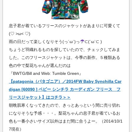
息子君が着ているフリースのジャケットがあまりに可愛くて
(♡ >ω< ♡)
雨の日だって楽しくなりそう(っ´ω`)っ
⊂(´ω`⊂ )
ちょうど羽織れるものを探していたので、チェックしてみま
した。このフリースジャケットは、今季の新作。５種類ある
色の中で梨花ちゃんが選んだのは
『BWTG/Bill and Web: Tumble Green』
【patagonia（パタゴニア）／2014FW Baby Synchilla Car
digan [60090 ] ベビー シンチラ カーディガン フリース フ
リースジャケット】はコチラ＞＞
朝晩肌寒くなってきたので、きっとあっという間に売り切れ
になりそうな予感・・・。梨花ちゃんの息子君が着ているお
色も一番小さいサイズ以外はまだ間に合うよー。（2014/10/1
7現在）