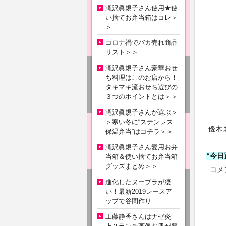
滝沢眞規子さん使用★使
い捨てお弁当箱はコレ＞
＞
コロナ禍でバカ売れ商品
リスト＞＞
滝沢眞規子さん豪華おせ
ち料理はこのお店から！
タキマキ流おせち選びの
３つのポイントとは＞＞
滝沢眞規子さんが選ぶ＞
＞寒い冬に“ステンレス
優木
保温弁当”はコチラ＞＞
滝沢眞規子さん愛用お弁
今日
当箱＆使い捨てお弁当箱
グッズまとめ＞＞
コメ
進化したヌーブラが凄
い！最新2019レースア
ップで谷間作り
工藤静香さんはナゼ炎