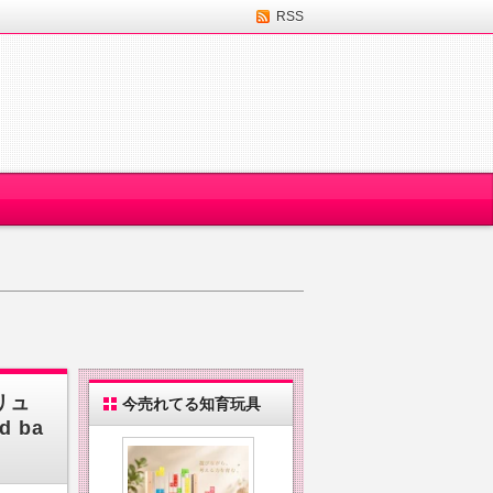
RSS
リュ
今売れてる知育玩具
d ba