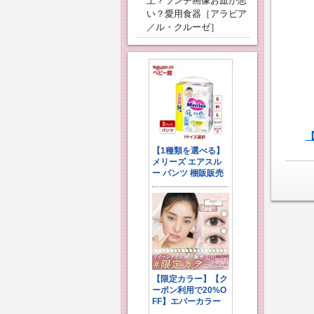
上？ランチ画像お皿が悪
い？愛用食器［アラビア
／ル・クルーゼ］
【