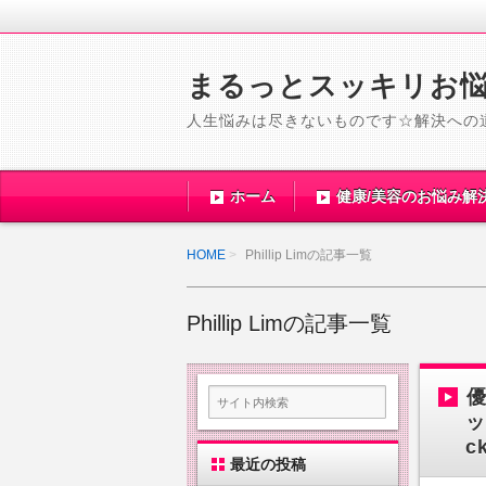
まるっとスッキリお
人生悩みは尽きないものです☆解決への
ホーム
健康/美容のお悩み解
HOME
Phillip Limの記事一覧
Phillip Limの記事一覧
ッ
c
最近の投稿