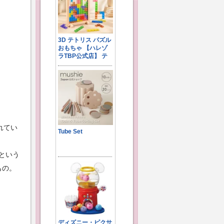
れてい
という
もの。