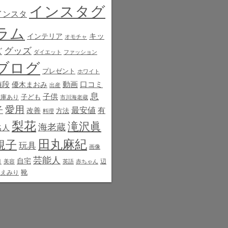
インスタグ
インスタ
ラム
インテリア
キッ
オモチャ
グッズ
ズ
ダイエット
ファッション
ブログ
プレゼント
ホワイト
値段
動画
口コミ
優木まおみ
出産
息
子供
子ども
在庫あり
市川海老蔵
愛用
子
最安値
有
改善
方法
料理
梨花
滝沢眞
海老蔵
名人
田丸麻紀
規子
玩具
画像
芸能人
白
自宅
辺
美容
英語
赤ちゃん
靴
見えみり