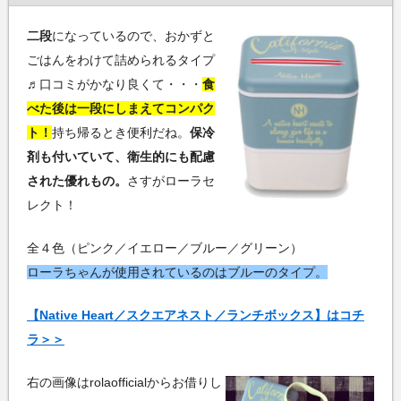
二段
になっているので、おかずと
ごはんをわけて詰められるタイプ
♬口コミがかなり良くて・・・
食
べた後は一段にしまえてコンパク
ト！
持ち帰るとき便利だね。
保冷
剤も付いていて、衛生的にも配慮
された優れもの。
さすがローラセ
レクト！
全４色（ピンク／イエロー／ブルー／グリーン）
ローラちゃんが使用されているのはブルーのタイプ。
【Native Heart／スクエアネスト／ランチボックス】はコチ
ラ＞＞
右の画像はrolaofficialからお借りし