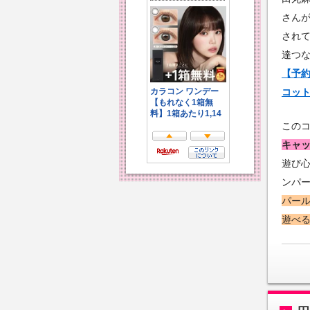
さんが
され
達つ
【予
コッ
この
キャ
遊び
ンパ
パー
遊べ