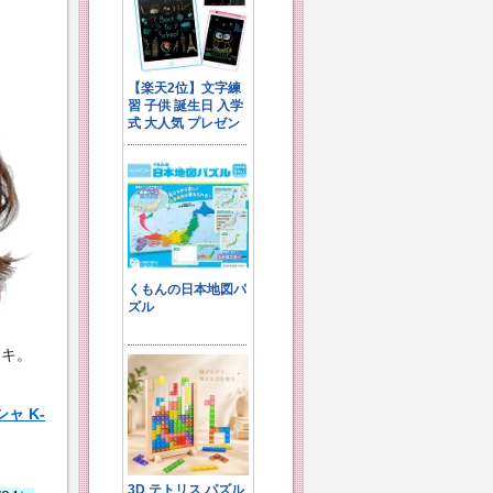
テキ。
ャ K-