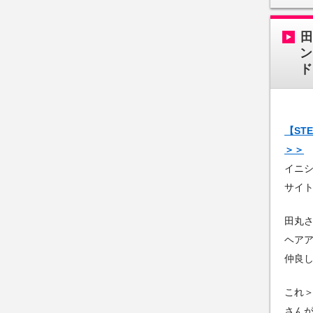
ン
ド
【ST
＞＞
イニ
サイ
田丸
ヘア
仲良
これ＞
さん