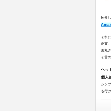
紹介
Ama
それ
正直、
田丸
そ甘
ヘッ
個人
シン
も行