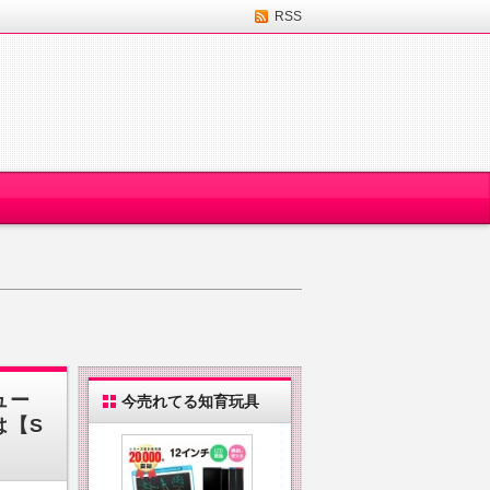
RSS
ュー
今売れてる知育玩具
は【S