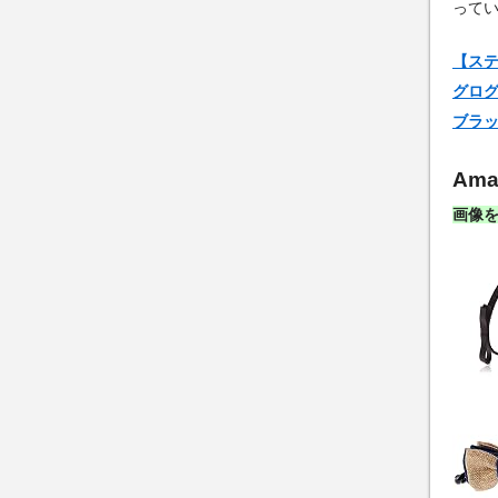
って
【ステラ
グロ
ブラッ
Am
画像