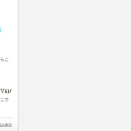
＞
からこ
▽≦)ﾉ
どこで
悩み解決