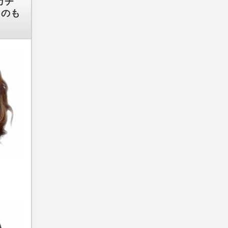
カチ
】のも