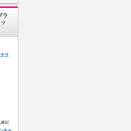
ブラ
ウッ
コチラ
丸麻紀
トンキャ