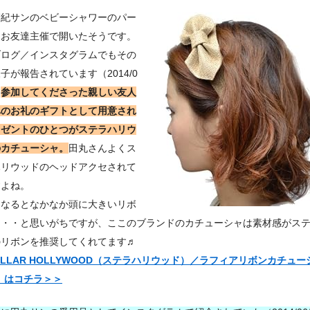
麻紀サンのベビーシャワーのパー
をお友達主催で開いたそうです。
ブログ／インスタグラムでもその
子が報告されています（2014/0
）
参加してくださった親しい友人
へのお礼のギフトとして用意され
レゼントのひとつがステラハリウ
のカチューシャ。
田丸さんよくス
ハリウッドのヘッドアクセされて
すよね。
になるとなかなか頭に大きいリボ
・・・と思いがちですが、ここのブランドのカチューシャは素材感がス
のリボンを推奨してくれてます♬
ELLAR HOLLYWOOD（ステラハリウッド）／ラフィアリボンカチューシ
0】はコチラ＞＞