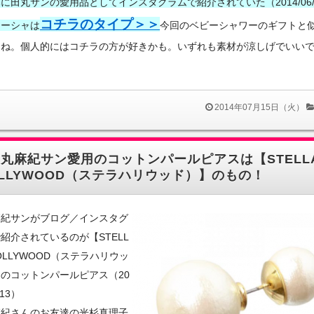
に田丸サンの愛用品としてインスタグラムで紹介されていた（2014/06/
コチラのタイプ＞＞
ューシャは
今回のベビーシャワーのギフトと
よね。個人的にはコチラの方が好きかも。いずれも素材が涼しげでいい
。
2014年07月15日（火）
丸麻紀サン愛用のコットンパールピアスは【STELLA
LLYWOOD（ステラハリウッド）】のもの！
麻紀サンがブログ／インスタグ
紹介されているのが【STELL
HOLLYWOOD（ステラハリウッ
のコットンパールピアス（20
/13）
麻紀さんのお友達の光杉真理子