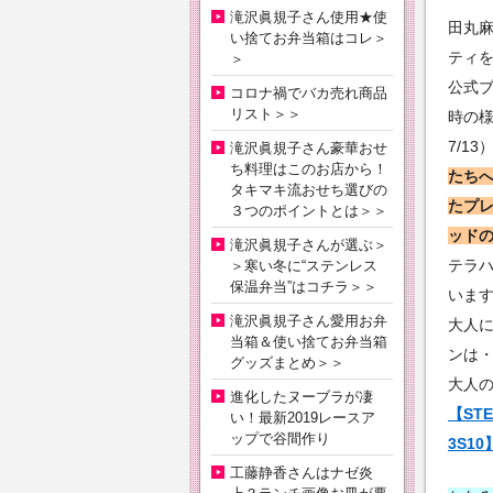
滝沢眞規子さん使用★使
田丸
い捨てお弁当箱はコレ＞
ティ
＞
公式
コロナ禍でバカ売れ商品
リスト＞＞
時の様
7/13
滝沢眞規子さん豪華おせ
ち料理はこのお店から！
たち
タキマキ流おせち選びの
たプ
３つのポイントとは＞＞
ッド
滝沢眞規子さんが選ぶ＞
テラ
＞寒い冬に“ステンレス
保温弁当”はコチラ＞＞
いま
滝沢眞規子さん愛用お弁
大人
当箱＆使い捨てお弁当箱
ンは
グッズまとめ＞＞
大人
進化したヌーブラが凄
【ST
い！最新2019レースア
ップで谷間作り
3S1
工藤静香さんはナゼ炎