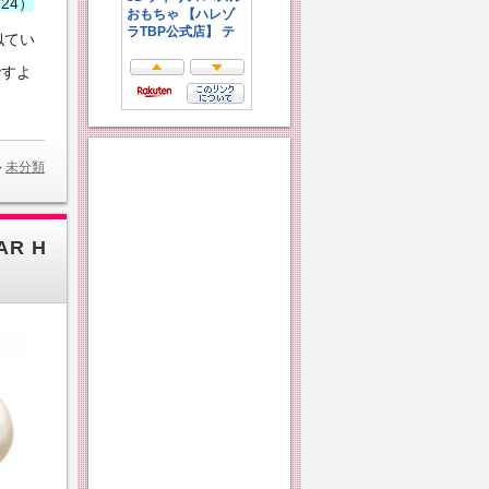
24）
似てい
ですよ
未分類
R H