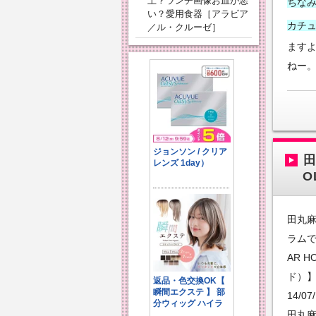
上？ランチ画像お皿が悪
ちなみ
い？愛用食器［アラビア
カチ
／ル・クルーゼ］
ます
ねー
田
O
田丸
ラムで
AR 
ド）】
14/07
田丸