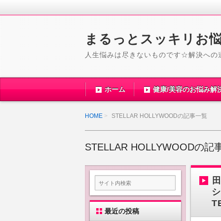
まるっとスッキリお
人生悩みは尽きないものです☆解決への
ホーム
健康/美容のお悩み解
HOME
STELLAR HOLLYWOODの記事一覧
STELLAR HOLLYWOODの
シ
T
最近の投稿