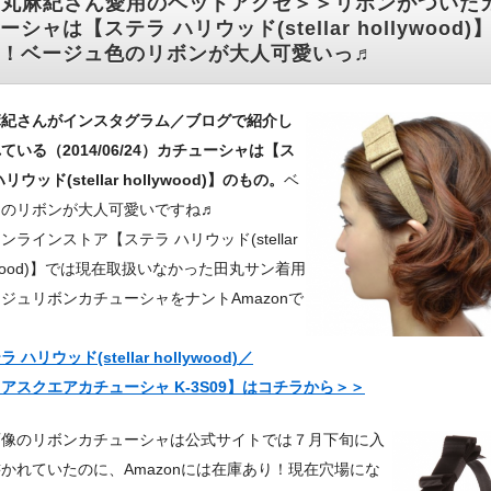
田丸麻紀さん愛用のヘッドアクセ＞＞リボンがついた
ーシャは【ステラ ハリウッド(stellar hollywood)
！ベージュ色のリボンが大人可愛いっ♬
麻紀さんがインスタグラム／ブログで紹介し
ている（2014/06/24）カチューシャは【ス
リウッド(stellar hollywood)】のもの。
ベ
ュのリボンが大人可愛いですね♬
ンラインストア【ステラ ハリウッド(stellar
lywood)】では現在取扱いなかった田丸サン着用
ジュリボンカチューシャをナントAmazonで
！
 ハリウッド(stellar hollywood)／
アスクエアカチューシャ K-3S09】はコチラから＞＞
画像のリボンカチューシャは公式サイトでは７月下旬に入
かれていたのに、Amazonには在庫あり！現在穴場にな