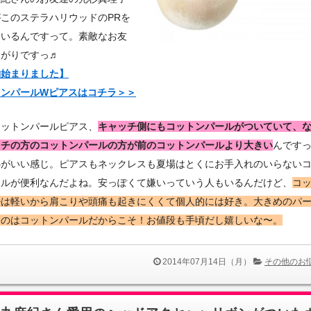
このステラハリウッドのPRを
ているんですって。素敵なお友
ながりですっ♬
約始まりました】
トンパールWピアスはコチラ＞＞
コットンパールピアス、
キャッチ側にもコットンパールがついていて、
ッチの方のコットンパールの方が前のコットンパールより大きい
んです
心がいい感じ。ピアスもネックレスも夏場はとくにお手入れのいらない
ールが便利なんだよね。安っぽくて嫌いっていう人もいるんだけど、
コ
ルは軽いから肩こりや頭痛も起きにくくて個人的には好き。大きめのパ
るのはコットンパールだからこそ！お値段も手頃だし嬉しいな〜。
2014年07月14日（月）
その他のお