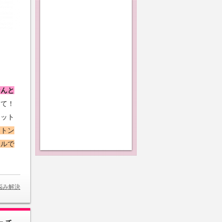
なんと
って！
コット
ットン
ールで
悩み解決