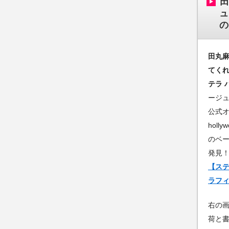
ュ
の
田丸
てくれ
テラ ハ
ージ
公式オ
hol
のベー
発見
【ステラ
ラフィ
右の
荷と書