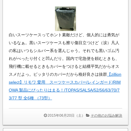
白いスーツケースってホント素敵だけど、個人的には勇気が
いるなぁ。黒いスーツケースも擦り傷目立つけど（涙）凡人
の私はいつもシルバー系を選んじゃう。それでも黒いゴム汚
れがべったり付くと凹んだり。国内で宅急便を頼むときも、
飛行機に載せるときもカバーをつけると結構平気だからオス
スメだよっ。ピッタリのカバーだから格好良さは抜群
【zillion
select】リモワ 愛用 スーツケースカバー/レインガード/RIM
OWA 製品にぴったりはまる！/TOPAS/SALSA/52/56/63/70/7
3/77 型 全6種 （73型）
2015年06月20日（土）
その他のお悩み解決