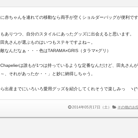
かに赤ちゃんを連れての移動なら両手が空くショルダーバッグが便利で
？もありつつ、自分のスタイルにあったグッズに出会えると思います。
、田丸さんが選ぶものはいつもステキですよね～。
敵なんだなぁ・・・色はTARAMA×GRIS（タラマ×グリ）
ve Chapelierは誰もが1つは持っているような定番なんだけど、田丸さん
あ～、それがあったか・・」と妙に納得しちゃう。
ら出産までにいろいろ愛用グッズを紹介してくれそうで楽しみっ ヽ(^ω
2014年05月17日（土）
その他のお