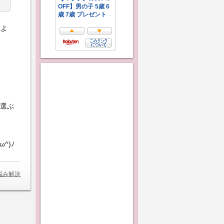
すよ
が選ぶ
^)ﾉ
悩み解決