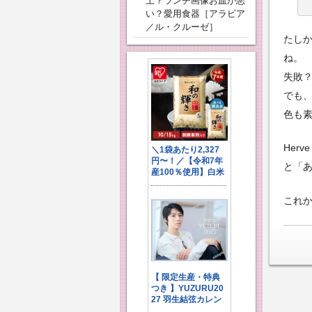
上？ランチ画像お皿が悪
い？愛用食器［アラビア
／ル・クルーゼ］
たし
ね。
失敗
でも
色も素
Her
と「
これか