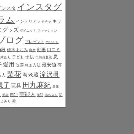
インスタグ
インスタ
ラム
インテリア
キッ
オモチャ
グッズ
ズ
ダイエット
ファッション
ブログ
プレゼント
ホワイト
値段
動画
口コミ
優木まおみ
出産
息
子供
子ども
在庫あり
市川海老蔵
愛用
子
最安値
有
改善
方法
料理
梨花
滝沢眞
海老蔵
名人
田丸麻紀
規子
玩具
画像
芸能人
白
自宅
辺
美容
英語
赤ちゃん
靴
見えみり