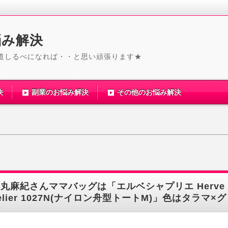
悩み解決
道しるべになれば・・と思い頑張ります★
決
副業のお悩み解決
その他のお悩み解決
丸麻紀さんママバッグは「エルベシャプリエ Herve 
elier 1027N(ナイロン舟型トートM)」色はタラマ×