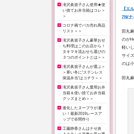
滝沢眞規子さん使用★使
【エルベ
い捨てお弁当箱はコレ＞
＞
7N(
コロナ禍でバカ売れ商品
リスト＞＞
田丸
のがHe
滝沢眞規子さん豪華おせ
ち料理はこのお店から！
軽い
タキマキ流おせち選びの
サイ
３つのポイントとは＞＞
のは
滝沢眞規子さんが選ぶ＞
＞寒い冬に“ステンレス
田丸
保温弁当”はコチラ＞＞
滝沢眞規子さん愛用お弁
当箱＆使い捨てお弁当箱
グッズまとめ＞＞
進化したヌーブラが凄
い！最新2019レースア
ップで谷間作り
工藤静香さんはナゼ炎