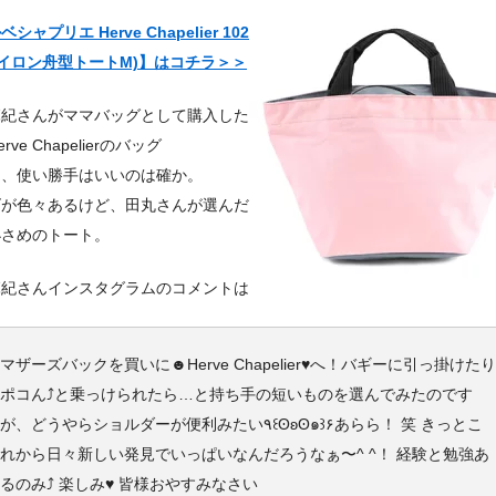
シャプリエ Herve Chapelier 102
ナイロン舟型トートM)】はコチラ＞＞
麻紀さんがママバッグとして購入した
rve Chapelierのバッグ
し、使い勝手はいいのは確か。
ズが色々あるけど、田丸さんが選んだ
小さめのトート。
麻紀さんインスタグラムのコメントは
マザーズバックを買いに☻Herve Chapelier♥️へ！バギーに引っ掛けたり
ポコん⤴︎と乗っけられたら…と持ち手の短いものを選んでみたのです
が、どうやらショルダーが便利みたい٩꒰ʘʚʘ๑꒱۶あらら！ 笑 きっとこ
れから日々新しい発見でいっぱいなんだろうなぁ〜^ ^！ 経験と勉強あ
るのみ⤴︎ 楽しみ♥️ 皆様おやすみなさい