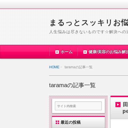
まるっとスッキリお
人生悩みは尽きないものです☆解決への
ホーム
健康/美容のお悩み解
HOME
taramaの記事一覧
taramaの記事一覧
田
p
最近の投稿