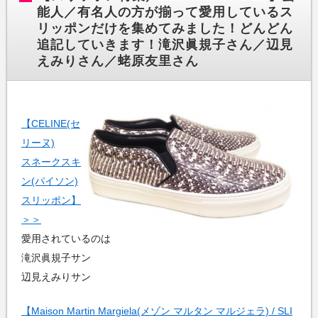
能人／有名人の方が揃って愛用しているス
リッポンだけを集めてみました！どんどん
追記していきます！滝沢眞規子さん／辺見
えみりさん／蛯原友里さん
【CELINE(セ
リーヌ)
スネークスキ
ン(パイソン)
スリッポン】
＞＞
愛用されているのは
滝沢眞規子サン
辺見えみりサン
【Maison Martin Margiela(メゾン マルタン マルジェラ) / SLI