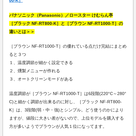
00-K］
パナソニック（Panasonic）／ロースター けむらん亭
［ブラック NF-RT800-K］と［ブラウン NF-RT1000-T］の
違いとは＞＞
［ブラウン NF-RT1000-T］の優れている点だけ完結にまとめ
ると３つ
１、温度調節が細かく設定できる
２、燻製メニューが作れる
３、オートクリーンモードがある
温度調節が［ブラウン NF-RT1000-T］は6段階(220°C～280°
C)と細かく調節が出来るのに対し、［ブラック NF-RT800-
K］は、3段階(弱・中・強)とシンプル。どう使うのかにより
ますが、値段に大きい差がないので、上位モデルを購入する
方が多いようでブラウンが人気１位になってます。