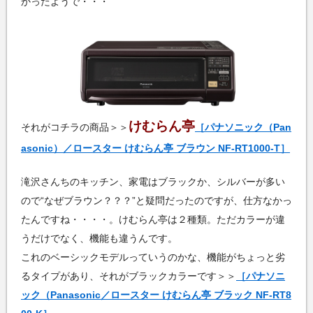
かったようで・・・
けむらん亭
それがコチラの商品＞＞
［パナソニック（Pan
asonic）／ロースター けむらん亭 ブラウン NF-RT1000-T］
滝沢さんちのキッチン、家電はブラックか、シルバーが多い
ので“なぜブラウン？？？”と疑問だったのですが、仕方なかっ
たんですね・・・・。けむらん亭は２種類。ただカラーが違
うだけでなく、機能も違うんです。
これのベーシックモデルっていうのかな、機能がちょっと劣
るタイプがあり、それがブラックカラーです＞＞
［パナソニ
ック（Panasonic／ロースター けむらん亭 ブラック NF-RT8