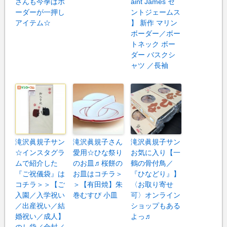
さんも今季はボ
aint James セ
ーダーが一押し
ントジェームス
アイテム☆
】 新作 マリン
ボーダー／ボー
トネック ボー
ダー バスクシ
ャツ ／長袖
滝沢眞規子サン
滝沢眞規子さん
滝沢眞規子サン
☆インスタグラ
愛用☆ひな祭り
お気に入り【一
ムで紹介した
のお皿♬桜餅の
鶴の骨付鳥／
『ご祝儀袋』は
お皿はコチラ＞
『ひなどり』】
コチラ＞＞【ご
＞【有田焼】朱
〈お取り寄せ
入園／入学祝い
巻むすび 小皿
可〉オンライン
／出産祝い／結
ショップもある
婚祝い／成人】
よっ♬
のし袋／金封／