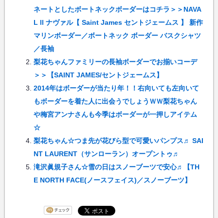
ネートとしたボートネックボーダーはコチラ＞＞NAVA
L ll ナヴァル【 Saint James セントジェームス 】 新作
マリンボーダー／ボートネック ボーダー バスクシャツ
／長袖
梨花ちゃんファミリーの長袖ボーダーでお揃いコーデ
＞＞【SAINT JAMES/セントジェームス】
2014年はボーダーが当たり年！！右向いても左向いて
もボーダーを着た人に出会うでしょうＷＷ梨花ちゃん
や梅宮アンナさんも今季はボーダーが一押しアイテム
☆
梨花ちゃん☆つま先が花びら型で可愛いパンプス♬ SAI
NT LAURENT（サンローラン）オープントゥ♬
滝沢眞規子さん☆雪の日はスノーブーツで安心♬【TH
E NORTH FACE(ノースフェイス)／スノーブーツ】