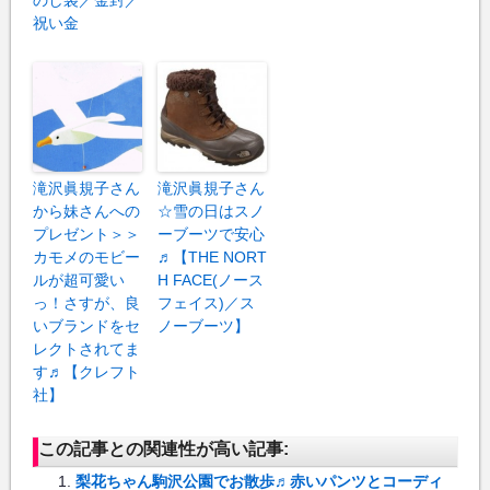
祝い金
滝沢眞規子さん
滝沢眞規子さん
から妹さんへの
☆雪の日はスノ
プレゼント＞＞
ーブーツで安心
カモメのモビー
♬【THE NORT
ルが超可愛い
H FACE(ノース
っ！さすが、良
フェイス)／ス
いブランドをセ
ノーブーツ】
レクトされてま
す♬【クレフト
社】
この記事との関連性が高い記事:
梨花ちゃん駒沢公園でお散歩♬赤いパンツとコーディ