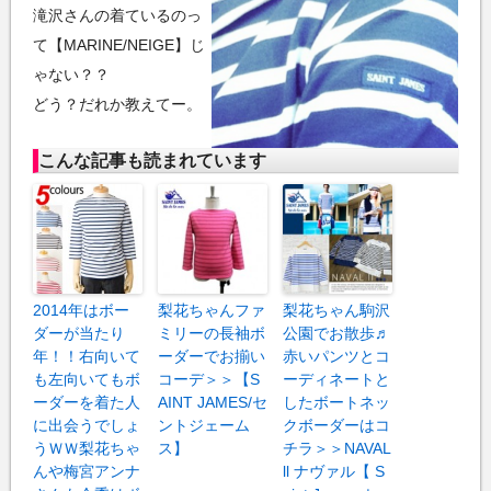
滝沢さんの着ているのっ
て【MARINE/NEIGE】じ
ゃない？？
どう？だれか教えてー。
こんな記事も読まれています
2014年はボー
梨花ちゃんファ
梨花ちゃん駒沢
ダーが当たり
ミリーの長袖ボ
公園でお散歩♬
年！！右向いて
ーダーでお揃い
赤いパンツとコ
も左向いてもボ
コーデ＞＞【S
ーディネートと
ーダーを着た人
AINT JAMES/セ
したボートネッ
に出会うでしょ
ントジェーム
クボーダーはコ
うＷＷ梨花ちゃ
ス】
チラ＞＞NAVAL
んや梅宮アンナ
ll ナヴァル【 S