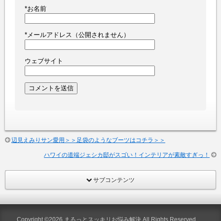
*
お名前
*
メールアドレス（公開されません）
ウェブサイト
辺見えみりサン愛用＞＞足袋のようなブーツはコチラ＞＞
ハワイの道端ジェシカ邸がスゴい！インテリアが素敵すぎっ！
サブコンテンツ
Copyright ©2026
まるっとスッキリお悩み解決
All Rights Reserved.