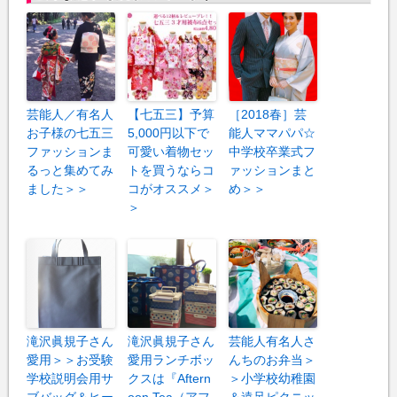
芸能人／有名人
【七五三】予算
［2018春］芸
お子様の七五三
5,000円以下で
能人ママパパ☆
ファッションま
可愛い着物セッ
中学校卒業式フ
るっと集めてみ
トを買うならコ
ァッションまと
ました＞＞
コがオススメ＞
め＞＞
＞
滝沢眞規子さん
滝沢眞規子さん
芸能人有名人さ
愛用＞＞お受験
愛用ランチボッ
んちのお弁当＞
学校説明会用サ
クスは『Aftern
＞小学校幼稚園
ブバッグ＆ヒー
oon Tea（アフ
＆遠足ピクニッ