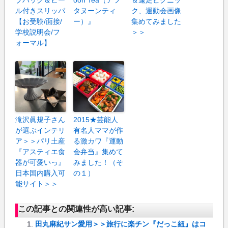
ル付きスリッパ
タヌーンティ
ク、運動会画像
【お受験/面接/
ー）』
集めてみました
学校説明会/フ
＞＞
ォーマル】
滝沢眞規子さん
2015★芸能人
が選ぶインテリ
有名人ママが作
ア＞＞パリ土産
る激カワ『運動
『アスティエ食
会弁当』集めて
器が可愛いっ』
みました！（そ
日本国内購入可
の１）
能サイト＞＞
この記事との関連性が高い記事:
田丸麻紀サン愛用＞＞旅行に楽チン『だっこ紐』はコ