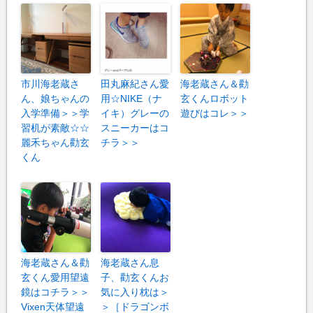
市川海老蔵さ
田丸麻紀さん愛
海老蔵さん＆勸
ん、娘ちゃんの
用☆NIKE（ナ
玄くんロボット
入学準備＞＞学
イキ）グレーの
遊びはコレ＞＞
習机が素敵☆☆
スニーカーはコ
麗禾ちゃん勸玄
チラ＞＞
くん
海老蔵さん＆勸
海老蔵さん息
玄くん愛用望遠
子、勸玄くんお
鏡はコチラ＞＞
気に入り枕は＞
Vixen天体望遠
＞［ドラゴンボ