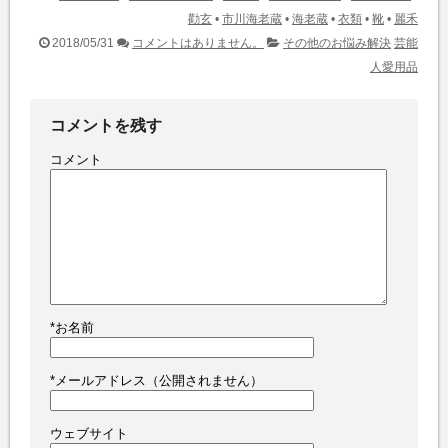
勸玄
•
市川海老蔵
•
海老蔵
•
衣類
•
靴
•
麗禾
2018/05/31
コメントはありません。
その他のお悩み解決
芸能
人愛用品
コメントを残す
コメント
*
お名前
*
メールアドレス（公開されません）
ウェブサイト