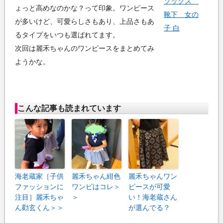
ソックス
ょっと高めなのかな？って印象。ワンピース
靴下 女の
が多いけど、可愛らしさもあり、上品さもあ
子 白
るタイプをいつも選ばれてます。
次回は麗禾ちゃんのワンピースをまとめてみ
ようかな。
こんな記事も読まれています
海老蔵家［子供
麗禾ちゃん紺色
麗禾ちゃんワン
ファッションに
ワンピはコレ＞
ピースが可愛
注目］麗禾ちゃ
＞
い！海老蔵さん
ん勸玄くん＞＞
が選んでる？