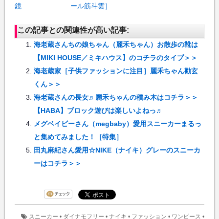
鏡
ール筋斗雲］
この記事との関連性が高い記事:
海老蔵さんちの娘ちゃん（麗禾ちゃん）お散歩の靴は
【MIKI HOUSE／ミキハウス】のコチラのタイプ＞＞
海老蔵家［子供ファッションに注目］麗禾ちゃん勸玄
くん＞＞
海老蔵さんの長女♬麗禾ちゃんの積み木はコチラ＞＞
【HABA】ブロック遊びは楽しいよねっ♬
メグベイビーさん（megbaby）愛用スニーカーまるっ
と集めてみました！［特集］
田丸麻紀さん愛用☆NIKE（ナイキ）グレーのスニーカ
ーはコチラ＞＞
スニーカー
•
ダイナモフリー
•
ナイキ
•
ファッション
•
ワンピース
•