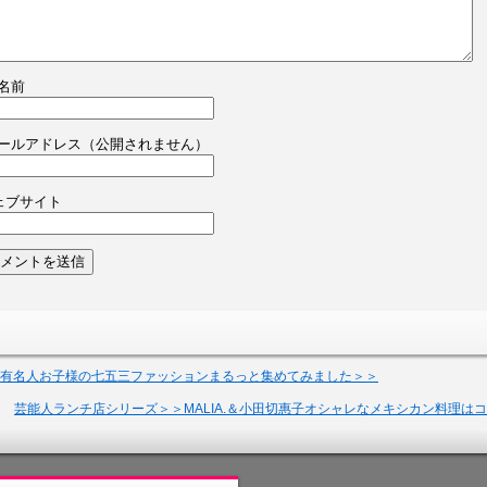
名前
ールアドレス（公開されません）
ェブサイト
有名人お子様の七五三ファッションまるっと集めてみました＞＞
芸能人ランチ店シリーズ＞＞MALIA.＆小田切惠子オシャレなメキシカン料理は