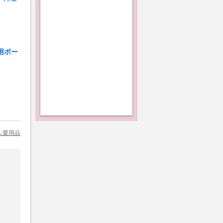
用ボー
人愛用品