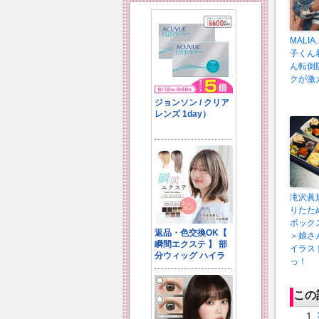
MALI
子くん
ん転倒
クが激
滝沢眞
りたた
ボック
＞娘さ
イラス
っ！
この