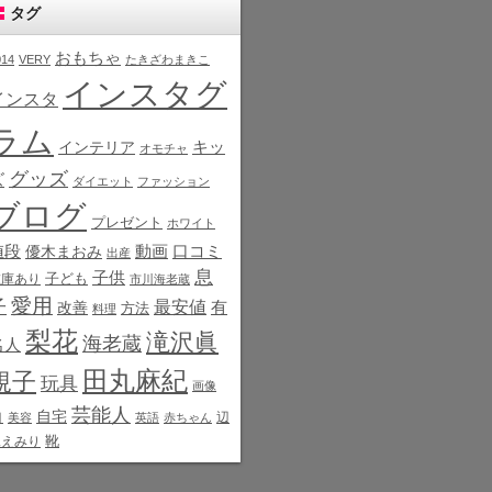
タグ
おもちゃ
014
VERY
たきざわまきこ
インスタグ
インスタ
ラム
インテリア
キッ
オモチャ
グッズ
ズ
ダイエット
ファッション
ブログ
プレゼント
ホワイト
値段
動画
口コミ
優木まおみ
出産
息
子供
子ども
在庫あり
市川海老蔵
愛用
子
最安値
有
改善
方法
料理
梨花
滝沢眞
海老蔵
名人
田丸麻紀
規子
玩具
画像
芸能人
白
自宅
辺
美容
英語
赤ちゃん
靴
見えみり