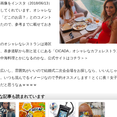
画像をインスタ（2018/06/13）
介してくれています。オシャレな
に「どこのお店？」とのコメント
ったので、参考までに載せておき
。
ラのオシャレなレストランは港区
、表参道駅から割と近くにある「CICADA」オシャレなカフェレストラ
地中海料理とかになるのかな。公式サイトはコチラ＞＞
り広いし、雰囲気がいいので結婚式二次会会場をお探しなら、いいんじ
ぁ。いつも混んでるイメージなので予約オススメします！とくに夜！女
きだと思うなぁｗｗｗｗ
な記事も読まれています