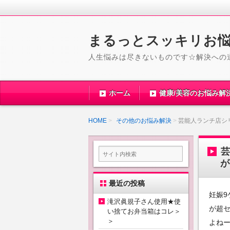
まるっとスッキリお
人生悩みは尽きないものです☆解決への
ホーム
健康/美容のお悩み解
HOME
その他のお悩み解決
芸能人ランチ店シ
芸
が
最近の投稿
妊娠9
滝沢眞規子さん使用★使
が超
い捨てお弁当箱はコレ＞
＞
よね