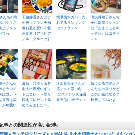
A.さんちの息
工藤静香さんはナ
携帯防水カバー売
滝沢眞規子さんち
着用クマさ
ゼ炎上？ランチ画
れてるランキング
子供部屋オシャレ
防止リュッ
像お皿が悪い？愛
はコチラ＞＞
な『おままごとキ
カワっ
用食器［アラビア
ッチン』はコチラ
／ル・クルーゼ］
＞＞
規子さん折
最新！芸能人＆有
滝沢眞規子さんが
気になる芸能人さ
めるランチ
名人出産祝いギフ
選ぶ＞＞寒い冬
んたちの香りがど
スはコレ＞
トはコレ＞＞贈り
に“ステンレス保温
このか気になる？
ん弁当は雲
映えプレゼント集
弁当”はコチラ＞＞
検索してみたよ
トが可愛い
めてみました〜。
記事との関連性が高い記事:
芸能人ランチ店シリーズ＞＞MALIA.＆小田切惠子オシャレなメキシカ