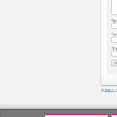
*
お
*
メ
ウ
芸能人／