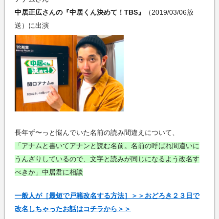
中居正広さんの『中居くん決めて！TBS』
（2019/03/06放
送）に出演
長年ず〜っと悩んでいた名前の読み間違えについて、
「アナムと書いてアナンと読む名前。名前の呼ばれ間違いに
うんざりしているので、文字と読みが同じになるよう改名す
べきか」中居君に相談
一般人が［最短で戸籍改名する方法］＞＞おどろき２３日で
改名しちゃったお話はコチラから＞＞