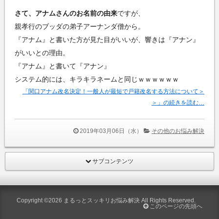
さて、アナムさんのお名前の由来
ですが、
親孝行のブッダの弟子アーナンダ僧から。
『アナム』と書いた方が見た目がいいが、響きは『アナン』
がいいとの理由。
『アナム』と書いて『アナン』
システム的には、キラキラネームと同じｗｗｗｗｗｗ
「関口アナム改名決定！一般人が最短で戸籍改名する方法について＞
＞」の続きを読む…
2019年03月06日（水）
その他のお悩み解決
サブコンテンツ
Copyright ©2026
まるっとスッキリお悩み解決
All Rights Reserved.
このページの先頭へ