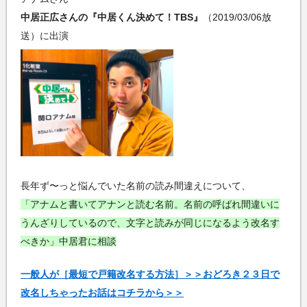
中居正広さんの『中居くん決めて！TBS』
（2019/03/06放
送）に出演
長年ず〜っと悩んでいた名前の読み間違えについて、
「アナムと書いてアナンと読む名前。名前の呼ばれ間違いに
うんざりしているので、文字と読みが同じになるよう改名す
べきか」中居君に相談
一般人が［最短で戸籍改名する方法］＞＞おどろき２３日で
改名しちゃったお話はコチラから＞＞