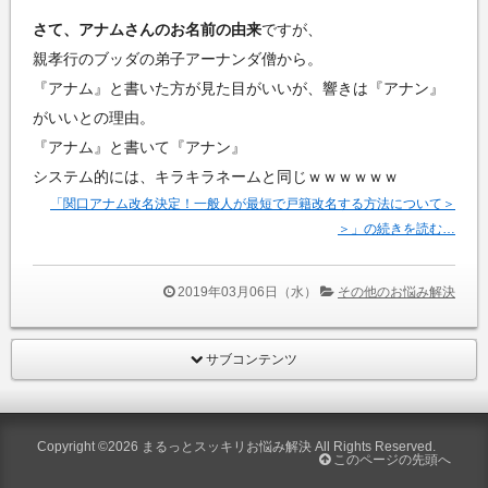
さて、アナムさんのお名前の由来
ですが、
親孝行のブッダの弟子アーナンダ僧から。
『アナム』と書いた方が見た目がいいが、響きは『アナン』
がいいとの理由。
『アナム』と書いて『アナン』
システム的には、キラキラネームと同じｗｗｗｗｗｗ
「関口アナム改名決定！一般人が最短で戸籍改名する方法について＞
＞」の続きを読む…
2019年03月06日（水）
その他のお悩み解決
サブコンテンツ
Copyright ©2026
まるっとスッキリお悩み解決
All Rights Reserved.
このページの先頭へ