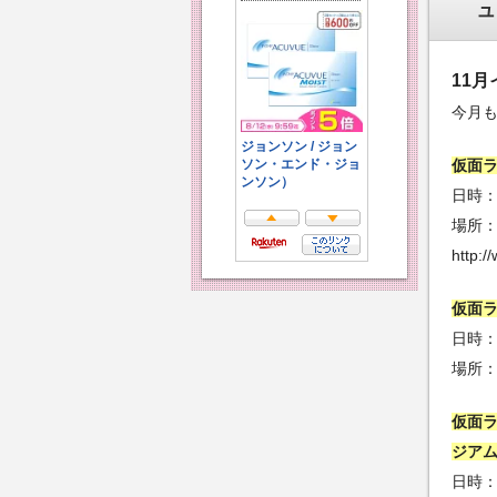
ュ
11
今月
仮面
日時：2
場所
http:
仮面ラ
日時：
場所
仮面ラ
ジアム
日時：2