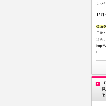
しみ
12
仮面
日時：2
場所
http:
l
見
る