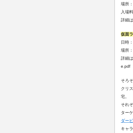
場所：
入場
詳細はコ
仮面ラ
日時：2
場所
詳細はコチ
e.pdf
そろ
クリ
宅。
それ
ター
ダービ
キャ