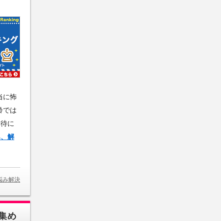
当に怖
齢では
虐待に
み、解
悩み解決
集め