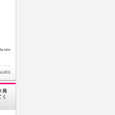
3a.htm
悩み解決
ス発
てく