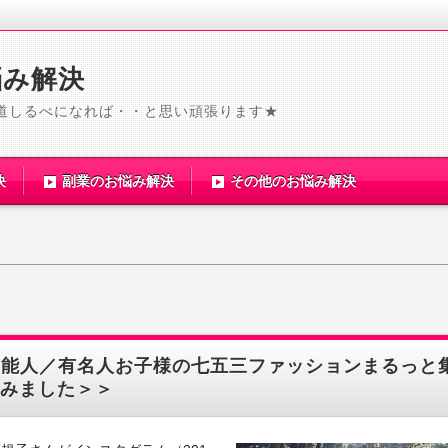
悩み解決
道しるべになれば・・と思い頑張ります★
決
副業のお悩み解決
その他のお悩み解決
芸能人／有名人お子様の七五三ファッションまるっと
みました＞＞