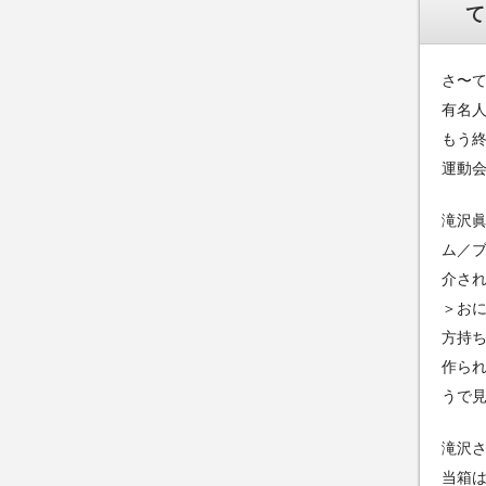
て
さ〜
有名
もう
運動
滝沢
ム／ブ
介さ
＞お
方持
作ら
うで
滝沢
当箱