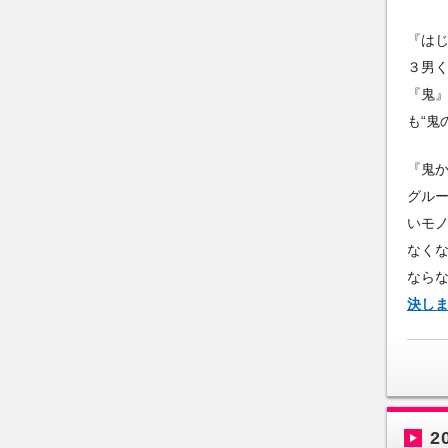
『は
３男
『鬼
も“鬼
『鬼
グル
いモ
なく
なら
決し
2