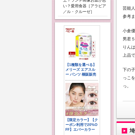
上？ランチ画像お皿が悪
い？愛用食器［アラビア
芸能
／ル・クルーゼ］
参考
小倉優
男君５
りんは
上品
下の
っこを
っ。