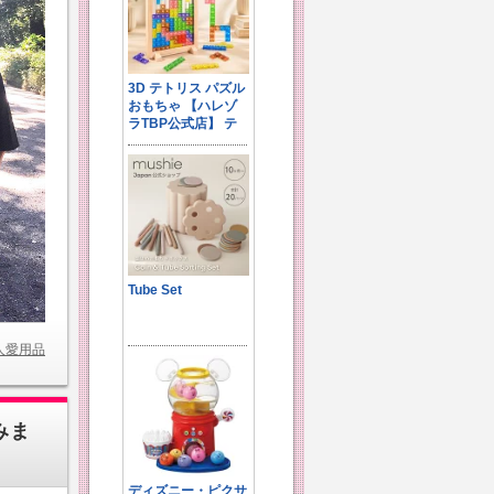
人愛用品
みま