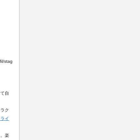
l/stag
して自
ャラク
面ライ
ー。楽