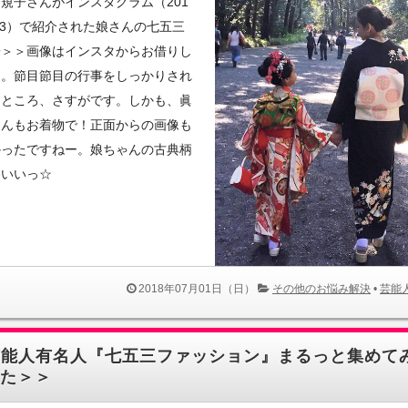
規子さんがインスタグラム（201
1/03）で紹介された娘さんの七五三
子＞＞画像はインスタからお借りし
す。節目節目の行事をしっかりされ
るところ、さすがです。しかも、眞
さんもお着物で！正面からの画像も
かったですねー。娘ちゃんの古典柄
わいいっ☆
2018年07月01日（日）
その他のお悩み解決
•
芸能
芸能人有名人『七五三ファッション』まるっと集めて
た＞＞