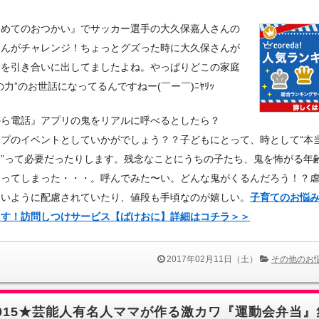
じめてのおつかい』でサッカー選手の大久保嘉人さんの
くんがチャレンジ！ちょっとグズった時に大久保さんが
』を引き合いに出してましたよね。やっぱりどこの家庭
の力”のお世話になってるんですねー(￣ー￣)ﾆﾔﾘｯ
から電話』アプリの鬼をリアルに呼べるとしたら？
ープのイベントとしていかがでしょう？？子どもにとって、時として“本
ノ”って必要だったりします。残念なことにうちの子たち、鬼を怖がる年
なってしまった・・・。呼んでみた〜い。どんな鬼がくるんだろう！？
ないように配慮されていたり、値段も手頃なのが嬉しい。
子育てのお悩
ます！
訪問しつけサービス【ばけおに】詳細はコチラ＞＞
2017年02月11日（土）
その他のお
015★芸能人有名人ママが作る激カワ『運動会弁当』