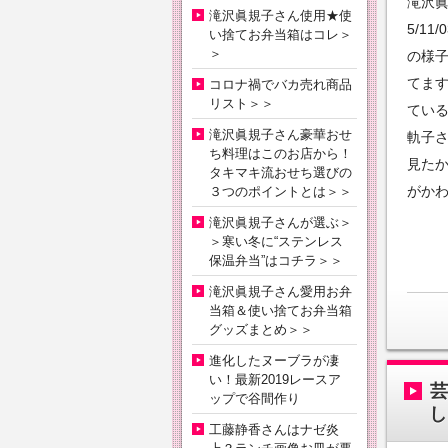
滝沢眞
滝沢眞規子さん使用★使
5/1
い捨てお弁当箱はコレ＞
＞
の様
てま
コロナ禍でバカ売れ商品
リスト＞＞
てい
滝沢眞規子さん豪華おせ
軌子
ち料理はこのお店から！
見た
タキマキ流おせち選びの
がか
３つのポイントとは＞＞
滝沢眞規子さんが選ぶ＞
＞寒い冬に“ステンレス
保温弁当”はコチラ＞＞
滝沢眞規子さん愛用お弁
当箱＆使い捨てお弁当箱
グッズまとめ＞＞
進化したヌーブラが凄
い！最新2019レースア
ップで谷間作り
し
工藤静香さんはナゼ炎