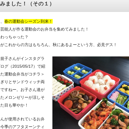
みました！（その１）
て、
春の運動会シーズン到来！
人芸能人が作る運動会のお弁当を集めてみました！
終わっちゃった？
会がこれからの方はもちろん、秋にあるよーという方、必見デス！
眞規子さんがインスタグラ
ログ（2015/05/17）で紹
れた運動会弁当がコチラ＞
にぎりとサンドウィッチ両
ちですねー。お子さん達が
れたメロンゼリーが涼しそ
見た目も華やか！
さんが使用されているお弁
は今季のアフタヌーンティ