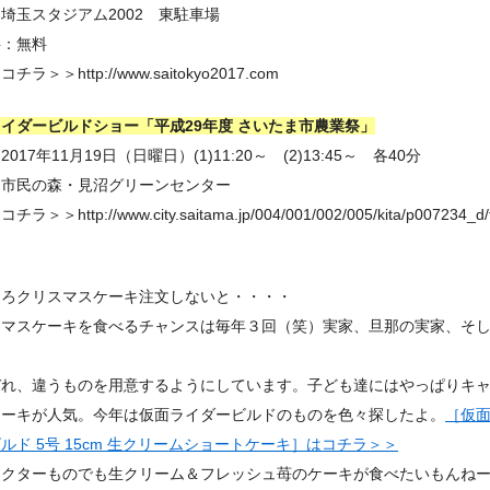
埼玉スタジアム2002 東駐車場
料：無料
チラ＞＞http://www.saitokyo2017.com
イダービルドショー「平成29年度 さいたま市農業祭」
017年11月19日（日曜日）(1)11:20～ (2)13:45～ 各40分
：市民の森・見沼グリーンセンター
ラ＞＞http://www.city.saitama.jp/004/001/002/005/kita/p007234_d/fi
そろクリスマスケーキ注文しないと・・・・
スマスケーキを食べるチャンスは毎年３回（笑）実家、旦那の実家、そ
ぞれ、違うものを用意するようにしています。子ども達にはやっぱりキ
ケーキが人気。今年は仮面ライダービルドのものを色々探したよ。
［仮
ルド 5号 15cm 生クリームショートケーキ］はコチラ＞＞
ラクターものでも生クリーム＆フレッシュ苺のケーキが食べたいもんね