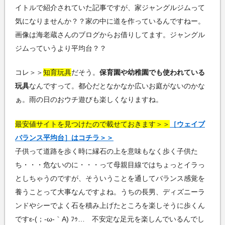
イトルで紹介されていた記事ですが、家ジャングルジムって
気になりませんか？？家の中に道を作っているんですねー。
画像は海老蔵さんのブログからお借りしてます。ジャングル
ジムっていうより平均台？？
コレ＞＞
知育玩具
だそう。
保育園や幼稚園でも使われている
玩具
なんですって。都心だとなかなか広いお庭がないのかな
ぁ。雨の日のおウチ遊びも楽しくなりますね。
最安値サイトを見つけたので載せておきます＞＞
［ウェイブ
バランス平均台］はコチラ＞＞
子供って道路を歩く時に縁石の上を意味もなく歩く子供た
ち・・・危ないのに・・・って母親目線ではちょっとイラっ
としちゃうのですが、そういうことを通してバランス感覚を
養うことって大事なんですよね。うちの長男、ディズニーラ
ンドやシーでよく石を積み上げたところを楽しそうに歩くん
ですε-(；-ω-｀A) ﾌｩ… 不安定な足元を楽しんでいるんでし