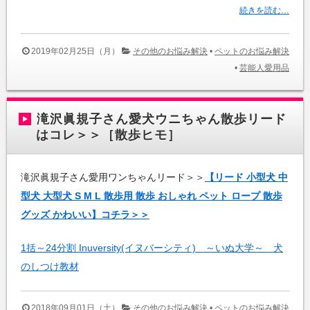
続きを読む…
2019年02月25日（月）
その他のお悩み解決
•
ペットのお悩み解決
•
芸能人愛用品
滝沢眞規子さん愛犬ウニちゃん散歩リード
はコレ＞＞［散歩ヒモ］
滝沢眞規子さん愛用ワンちゃんリード＞＞
【リード 小型犬 中
型犬 大型犬 S M L 散歩用 散歩 おしゃれ ペット ロープ 散歩
グッズ かわいい】コチラ＞＞
1括～24分割 Inuversity(イヌバーシティ) ～いぬ大学～ 犬
のしつけ教材
2018年09月01日（土）
その他のお悩み解決
•
ペットのお悩み解決