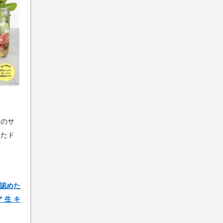
コのサ
ったド
と認めた
 生 キ