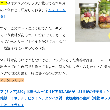
るコツ
やオススメのサラダが載ってる本を見
たので合わせて紹介しておきます
＞＞［ジャ
ラダ］
ですが、この本＞＞によく出てきた
「キヌ
っていう食材があるの。10分茹でて、さっと
洗ってからオリーブオイルをかけておくんだ
ね、最近それにハマってる（笑）
自体に味があるわけでもないけど、プツプツとした食感が好き。コスト
で出会ってから自宅でも作ってるよ〜。個人的にはライムをたくさん搾
シングで他の野菜と一緒に食べるのが大好き。
ヌア」知ってる？
ア (キノア)220g 本場ペルー/ボリビア産NASAが「21世紀の主要食」
雑穀！ミネラル、ビタミン、タンパク質、食物繊維の宝庫【雑穀 キヌア
】］はコチラ＞＞