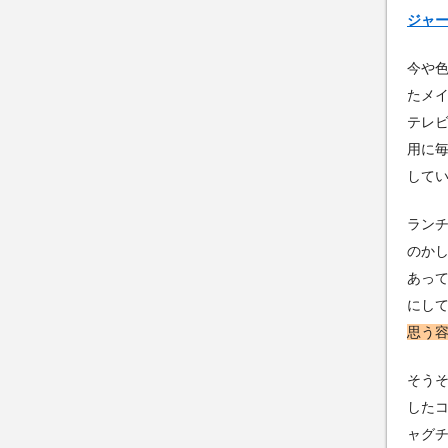
ジャ
今や
たメ
テレ
用に
して
ラン
のか
あっ
にし
思う
そう
した
ャグ