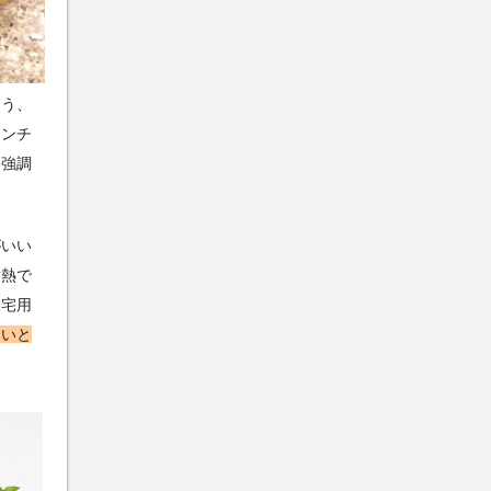
そう、
ランチ
を強調
がいい
耐熱で
自宅用
しいと