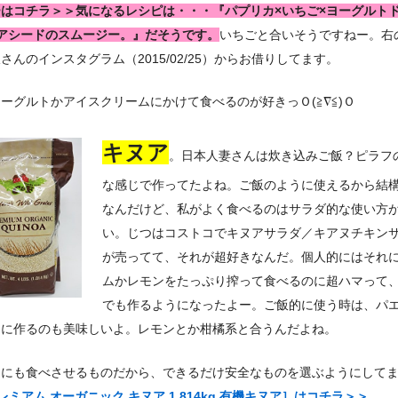
ーはコチラ＞＞気になるレシピは・・・『パプリカ×いちご×ヨーグルト
チアシードのスムージー。』だそうです。
いちごと合いそうですねー。右
さんのインスタグラム（2015/02/25）からお借りしてます。
ーグルトかアイスクリームにかけて食べるのが好きっＯ(≧∇≦)Ｏ
キヌア
。日本人妻さんは炊き込みご飯？ピラフ
な感じで作ってたよね。ご飯のように使えるから結
なんだけど、私がよく食べるのはサラダ的な使い方
い。じつはコストコでキヌアサラダ／キアヌチキン
が売ってて、それが超好きなんだ。個人的にはそれ
ムかレモンをたっぷり搾って食べるのに超ハマって
でも作るようになったよー。ご飯的に使う時は、パ
うに作るのも美味しいよ。レモンとか柑橘系と合うんだよね。
もにも食べさせるものだから、できるだけ安全なものを選ぶようにして
プレミアム オーガニック キヌア 1.814kg 有機キヌア］はコチラ＞＞