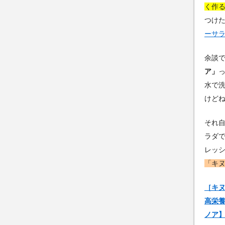
く作
つけ
ーサ
余談
ア」
水で
けど
それ
ラダ
レッ
「キ
［キヌ
高栄養
ノア