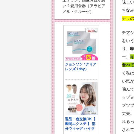
上？ランチ画像お皿が悪
味し
い？愛用食器［アラビア
ちな
／ル・クルーゼ］
チラ
チア
をい
り、
ー、
食べて
て私
い気
噛ん
ップ
ブツ
丈夫
れる
され