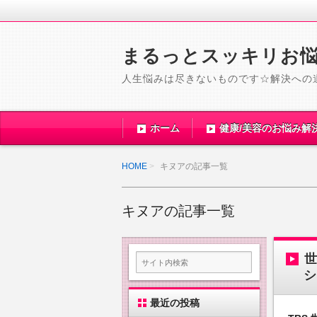
まるっとスッキリお
人生悩みは尽きないものです☆解決への
ホーム
健康/美容のお悩み解
HOME
キヌアの記事一覧
キヌアの記事一覧
シ
最近の投稿