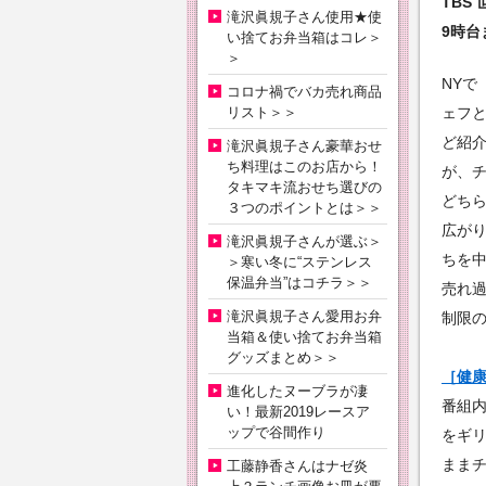
TBS
滝沢眞規子さん使用★使
9時台
い捨てお弁当箱はコレ＞
＞
NYで
コロナ禍でバカ売れ商品
リスト＞＞
ェフ
ど紹
滝沢眞規子さん豪華おせ
ち料理はこのお店から！
が、
タキマキ流おせち選びの
どち
３つのポイントとは＞＞
広が
滝沢眞規子さんが選ぶ＞
ちを
＞寒い冬に“ステンレス
保温弁当”はコチラ＞＞
売れ過
滝沢眞規子さん愛用お弁
制限
当箱＆使い捨てお弁当箱
グッズまとめ＞＞
［健康
進化したヌーブラが凄
番組
い！最新2019レースア
ップで谷間作り
をギ
ままチ
工藤静香さんはナゼ炎