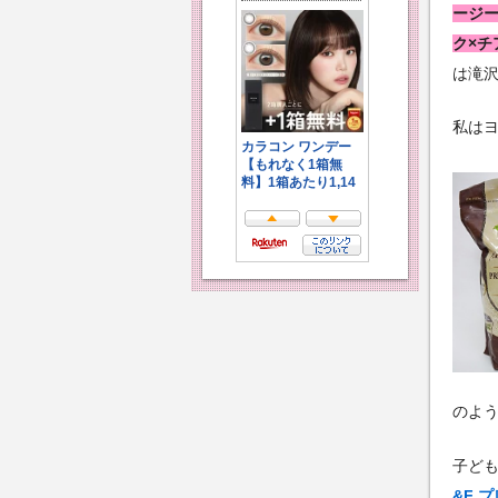
ージ
ク×
は滝沢
私はヨ
のよ
子ど
&F 