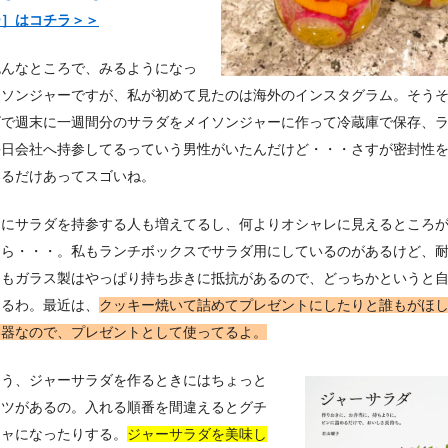
ー］はコチラ＞＞
色んなところで、みるようになっ
イソンジャーですが、私が初めて見たのは海外のインスタグラム。そう
ビで週末に一週間分のサラダをメイソンジャーに作って冷蔵庫で保存、
毎日会社へ持参してるっていう男性がいたんだけど・・・さすが密封性
いるだけあってスゴいね。
チにサラダを持参する人も増えてるし、何よりオシャレに見えるところ
しら・・・。私もランチボックスでサラダ用にしているのがあるけど、
てもガラス製はやっぱり持ち歩きに抵抗があるので、どっちかというと
てるわ。最近は、
クッキー焼いて詰めてプレゼントにしたりと誰もがほ
容器なので、プレゼントとして使ってるよ。
そう、ジャーサラダを作るときにはちょっと
コツがあるの。入れる順番を間違えるとグチ
チャになったりする。
ジャーサラダを美味し