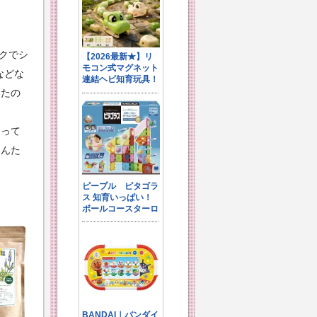
ークでシ
などな
いたの
るって
さんた