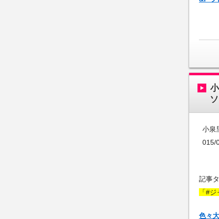
ソ
小泉
015
記事
「#ジ
色々大