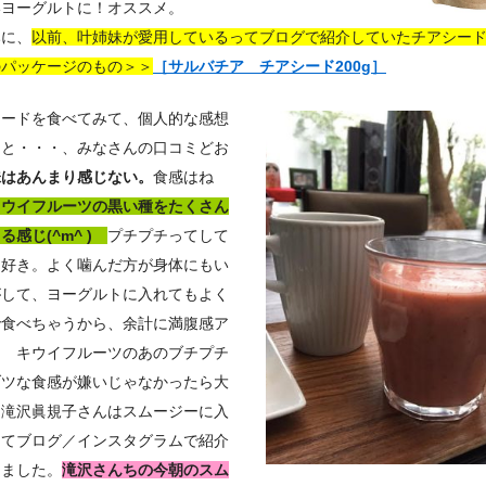
いヨーグルトに！オススメ。
みに、
以前、叶姉妹が愛用しているってブログで紹介していたチアシー
のパッケージのもの＞＞
［サルバチア チアシード200g］
シードを食べてみて、個人的な感想
うと・・・、みなさんの口コミどお
味はあんまり感じない。
食感はね
キウイフルーツの黒い種をたくさん
る感じ(^m^ )
プチプチってして
は好き。よく噛んだ方が身体にもい
がして、ヨーグルトに入れてもよく
で食べちゃうから、余計に満腹感ア
ｗ キウイフルーツのあのブチプチ
ブツな食感が嫌いじゃなかったら大
。滝沢眞規子さんはスムージーに入
ってブログ／インスタグラムで紹介
てました。
滝沢さんちの今朝のスム