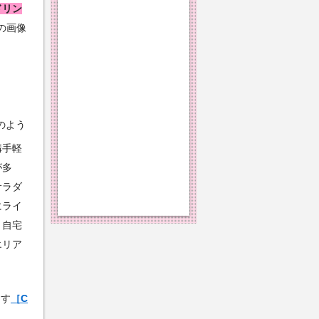
ドリン
の画像
のよう
構手軽
が多
サラダ
にライ
、自宅
エリア
ます
［C