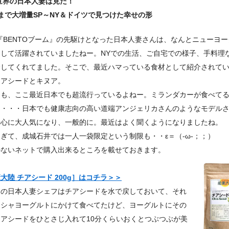
 世界の日本人妻は見た！
まで大増量SP～NY＆ドイツで見つけた幸せの形
『BENTOブーム』の先駆けとなった日本人妻さんは、なんとニューヨ
として活躍されていましたねー。NYでの生活、ご自宅での様子、手料理
介してくれてました。そこで、最近ハマっている食材として紹介されて
チアシードとキヌア。
らも、ここ最近日本でも超流行っているよねー。ミランダカーが食べて
り・・・日本でも健康志向の高い道端アンジェリカさんのようなモデル
中心に大人気になり、一般的に。最近はよく聞くようになりましたね。
ぎて、成城石井では一人一袋限定という制限も・・ε＝（‐ω‐；；）
のないネットで購入出来るところを載せておきます。
大陸 チアシード 200g］はコチラ＞＞
内の日本人妻シェフはチアシードを水で戻しておいて、それ
リシャヨーグルトにかけて食べてたけど、ヨーグルトにその
アシードをひとさじ入れて10分くらいおくとつぶつぶが美