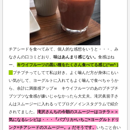
チアシードを食べてみて、個人的な感想をいうと・・・、み
なさんの口コミどおり、
味はあんまり感じない。
食感はね
ー、
キウイフルーツの黒い種をたくさん食べてる感じ(^m^ )
プチプチってしてて私は好き。よく噛んだ方が身体にもい
い気がして、ヨーグルトに入れてもよく噛んで食べちゃうか
ら、余計に満腹感アップｗ キウイフルーツのあのブチプチ
ブツブツな食感が嫌いじゃなかったら大丈夫。滝沢眞規子さ
んはスムージーに入れるってブログ／インスタグラムで紹介
されてました。
滝沢さんちの今朝のスムージーはコチラ＞＞
気になるレシピは・・・『パプリカ×いちご×ヨーグルトドリ
ンク×チアシードのスムージー。』だそうです。
いちごと合い