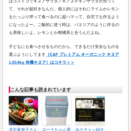
はコストコでキヌアサラダ／キアヌチキンサラダが売って
て、それが超好きなんだ。個人的にはそれにライムかレモン
をたっぷり搾って食べるのに超ハマって、自宅でも作るよう
になったよー。ご飯的に使う時は、パエリアのように作るの
も美味しいよ。レモンとか柑橘系と合うんだよね。
子どもにも食べさせるものだから、できるだけ安全なものを
選ぶようにしてます
［C&F プレミアム オーガニック キヌア
1.814kg 有機キヌア］はコチラ＞＞
こんな記事も読まれています
滝沢眞規子さん
ローラちゃん愛
あさチャン紹介