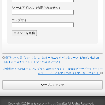
*
メールアドレス（公開されません）
ウェブサイト
梨花ちゃん流『おもてなし』はオーガニックパスタソース［Amy’s kitchen
（エイミーズキッチン）トマトパスタソース］
小森純さんちのルームフレグランスはコチラ＞＞［BsaB(ビーサビー) リードデ
ィフューザー／トマトの葉（トマトリーブス）］
サブコンテンツ
Copyright ©2026
まるっとスッキリお悩み解決
All Rights Reserved.