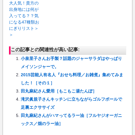
大人気！貴方の
出身地には何が
入ってる？？気
になる47種類お
にぎりリスト＞
＞
この記事との関連性が高い記事:
小泉里子さんお手製？話題のジャーサラダはやっぱり
メイソンジャーで。
2015芸能人有名人『おせち料理／お雑煮』集めてみま
した！［その１］
田丸麻紀さん愛用［もこもこ湯たんぽ］
滝沢眞規子さんキッチンに立ちながらゴルフボールで
足裏エクササイズ
田丸麻紀さんがハマってるラー油［フルヤジオーガニ
ックス／畑のラー油］