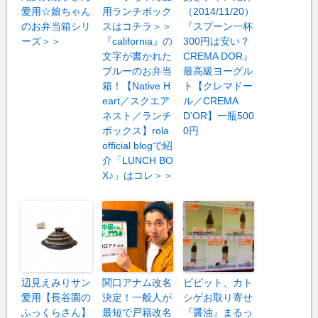
愛用☆娘ちゃん
用ランチボック
（2014/11/20）
のお弁当箱シリ
スはコチラ＞＞
『スプーン一杯
ーズ＞＞
『california』の
300円は安い？
文字が書かれた
CREMA DOR』
ブルーのお弁当
最高級ヨーグル
箱！【Native H
ト【クレマドー
eart／スクエア
ル／CREMA
ネスト／ランチ
D’OR】一瓶500
ボックス】rola
0円
official blogで紹
介「LUNCH BO
X♪」はコレ＞＞
辺見えみりサン
関口アナム改名
ビビット、カト
愛用【長谷園の
決定！一般人が
シゲお取り寄せ
ふっくらさん】
最短で戸籍改名
『醤油』まるっ