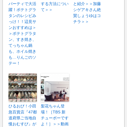
パーティで大活
する方法につい
と紹介＞＞加藤
躍！ポテトグラ
て＞＞
シゲアキさん絶
タンのレシピみ
賛しょうゆはコ
っけ！！辺見サ
チラ＞＞
ンおすすめは＞
＞ポテトグラタ
ン、すき焼き、
てっちゃん鍋
も、ホイル焼き
も…りんごのソ
テー！
ひるおび！小田
梨花ちゃん登
急百貨店『47都
場！［TBS 新
道府県ご当地自
チューボーです
慢おむすび』が
よ！］＞＞動画