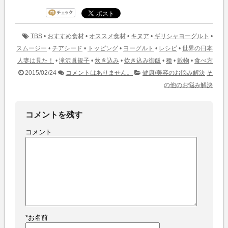
TBS
•
おすすめ食材
•
オススメ食材
•
キヌア
•
ギリシャヨーグルト
•
スムージー
•
チアシード
•
トッピング
•
ヨーグルト
•
レシピ
•
世界の日本
人妻は見た！
•
滝沢眞規子
•
炊き込み
•
炊き込み御飯
•
種
•
穀物
•
食べ方
2015/02/24
コメントはありません。
健康/美容のお悩み解決
そ
の他のお悩み解決
コメントを残す
コメント
*
お名前