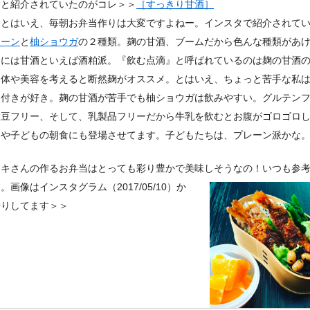
ると紹介されていたのがコレ＞＞
［すっきり甘酒］
るとはいえ、毎朝お弁当作りは大変ですよねー。インスタで紹介されて
レーン
と
柚ショウガ
の２種類。麹の甘酒、ブームだから色んな種類があ
的には甘酒といえば酒粕派。『飲む点滴』と呼ばれているのは麹の甘酒
、体や美容を考えると断然麹がオススメ。とはいえ、ちょっと苦手な私
ー付きが好き。麹の甘酒が苦手でも柚ショウガは飲みやすい。グルテン
大豆フリー、そして、乳製品フリーだから牛乳を飲むとお腹がゴロゴロ
那や子どもの朝食にも登場させてます。子どもたちは、プレーン派かな
マキさんの作るお弁当はとっても彩り豊かで美味しそうなの！いつも参
す。
画像はインスタグラム（2017/05/10）か
借りしてます＞＞