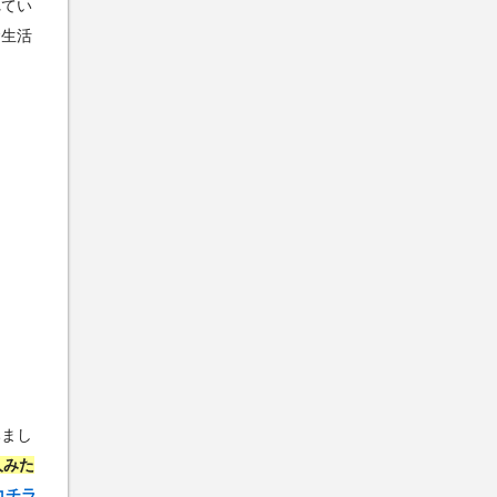
れてい
食生活
みまし
人みた
コチラ