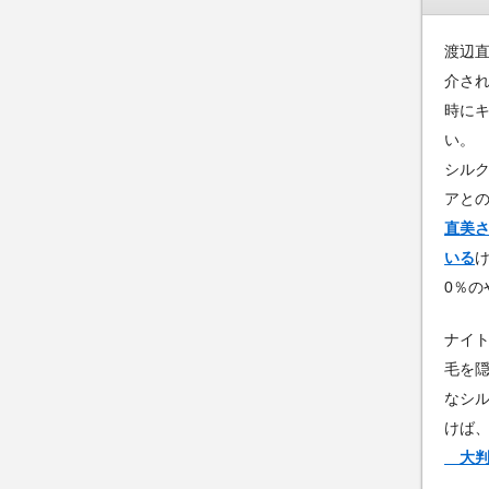
渡辺直
介さ
時に
い。
シル
アと
直美さ
いる
け
0％の
ナイト
毛を
なシル
けば
大判