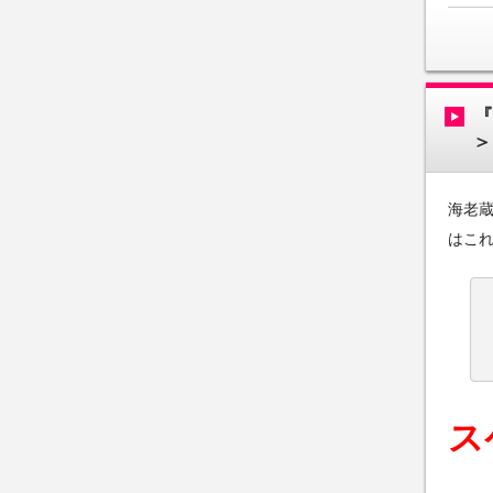
＞
海老
はこれ
ス