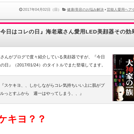
2017年04月02日（日）
健康/美容のお悩み解決
•
芸能人愛用ヘア
『今日はコレの日』海老蔵さん愛用LED美顔器その効
蔵さんがブログで度々紹介している美顔器ですが、『今日
の日』（2017/01/24）のタイトルでまた登場してます。
『スケキヨ、、しかしながらコレ気持ちいい上に肌がプ
ルっとすふから 週一はやってしまう、、』
ケキヨ？？