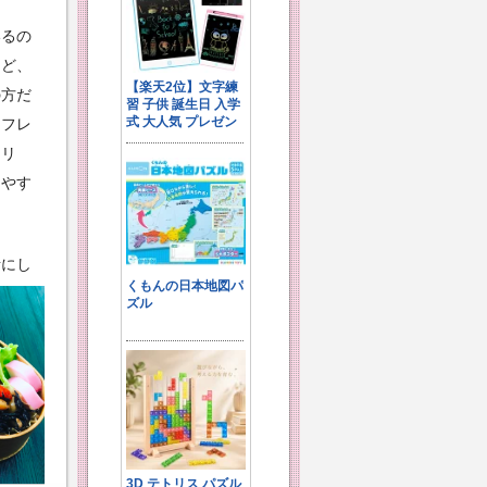
いるの
けど、
の方だ
はフレ
フリ
しやす
。
考にし