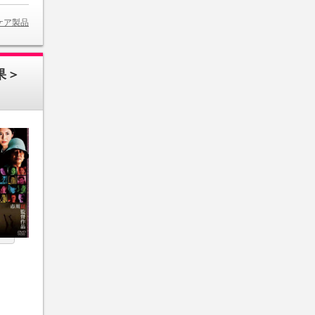
ケア製品
果＞