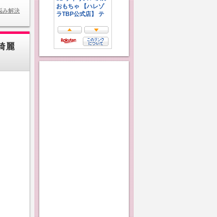
悩み解決
綺麗
け