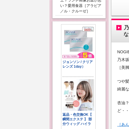
上？ランチ画像お皿が悪
い？愛用食器［アラビア
／ル・クルーゼ］
な
NOGI
乃木坂
［美
つや
綺麗
杏油
ど・
［あ