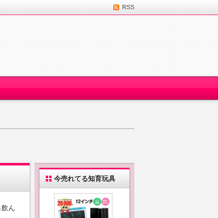
RSS
今売れてる知育玩具
ら飲ん