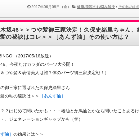
2017年06月09日（金）
健康/美容のお悩み解決
•
その他のお
乃木坂46＞＞つや髪御三家決定！久保史緒里ちゃん、
髪の秘訣はコレ＞＞［あんず油］その使い方は？
BINGO!（2017/05/16放送）
46、今夜だけカラダのパーツ大公開！
脚＆つや髪＆表情美人は誰？体のパーツ御三家決定戦！］
髪の御三家に選ばれた久保史緒里さん
な髪の毛の秘訣は＞＞
［あんず油］
？？？はじめて聞いたかも・・・椿油とか馬油とかなら聞いたことある
・・。ジェネレーションギャップかも（笑）
んず油］
の効果とは＞＞