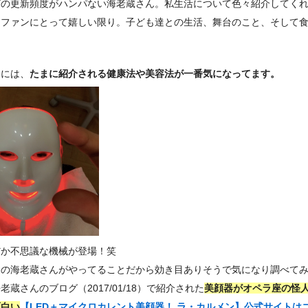
グの更新頻度がハンパない海老蔵さん。私生活について色々紹介してく
はファンにとって嬉しい限り。子ども達との生活、舞台のこと、そして
。
的には、
たまに紹介される健康法や美容法が一番気になってます。
だか不思議な機械が登場！笑
通の海老蔵さんがやってることだから効き目ありそうで気になり調べて
老蔵さんのブログ（2017/01/18）で紹介された
美顔器がオペラ座の怪
面白い
【LED＋マイクロカレント美顔器！ ラ・カルメン】公式サイトは