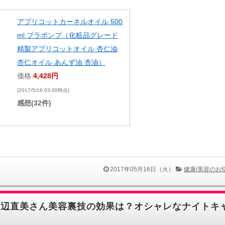
アプリコットカーネルオイル 500
ml プラポンプ（化粧品グレード
精製アプリコットオイル 杏仁油
杏仁オイル あんず油 杏油）
価格:
4,428円
(2017/5/16 03:00時点)
感想(32件)
2017年05月16日（火）
健康/美容のお
渡辺直美さん美容裏技の効果は？オシャレなナイトキ