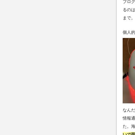
ブロ
るの
まで
個人
なん
情報
た。海
いで