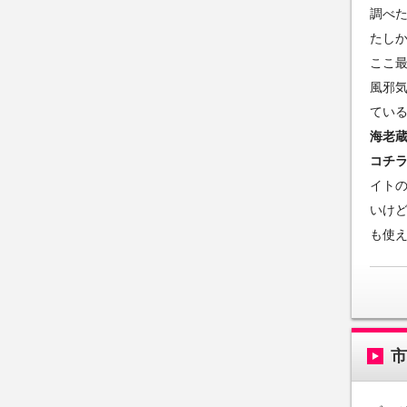
調べ
たし
ここ
風邪気
てい
海老
コチ
イト
いけ
も使