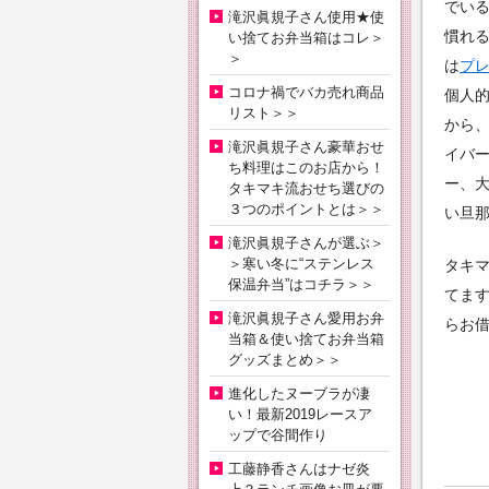
でい
滝沢眞規子さん使用★使
慣れ
い捨てお弁当箱はコレ＞
＞
は
プ
コロナ禍でバカ売れ商品
個人
リスト＞＞
から
滝沢眞規子さん豪華おせ
イバ
ち料理はこのお店から！
ー、
タキマキ流おせち選びの
３つのポイントとは＞＞
い旦
滝沢眞規子さんが選ぶ＞
＞寒い冬に“ステンレス
タキ
保温弁当”はコチラ＞＞
てま
滝沢眞規子さん愛用お弁
らお
当箱＆使い捨てお弁当箱
グッズまとめ＞＞
進化したヌーブラが凄
い！最新2019レースア
ップで谷間作り
工藤静香さんはナゼ炎