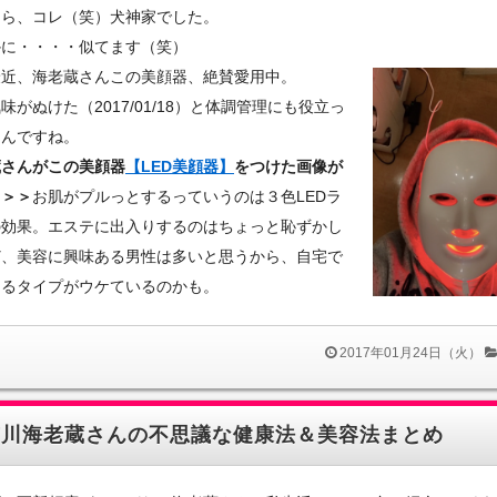
たら、コレ（笑）犬神家でした。
かに・・・・似てます（笑）
最近、海老蔵さんこの美顔器、絶賛愛用中。
味がぬけた（2017/01/18）と体調管理にも役立っ
るんですね。
蔵さんがこの美顔器
【LED美顔器】
をつけた画像が
ラ＞＞
お肌がプルっとするっていうのは３色LEDラ
の効果。エステに出入りするのはちょっと恥ずかし
ど、美容に興味ある男性は多いと思うから、自宅で
えるタイプがウケているのかも。
2017年01月24日（火）
市川海老蔵さんの不思議な健康法＆美容法まとめ