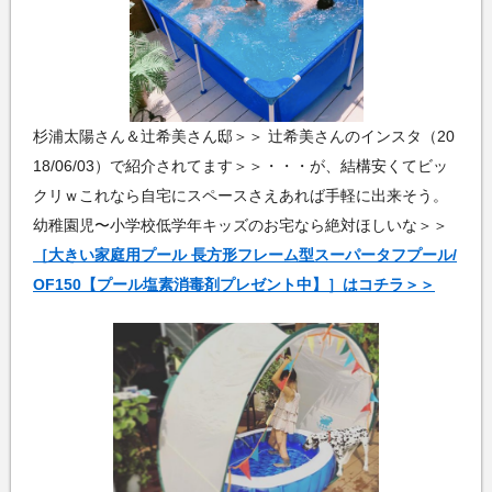
杉浦太陽さん＆辻希美さん邸＞＞ 辻希美さんのインスタ（20
18/06/03）で紹介されてます＞＞・・・が、結構安くてビッ
クリｗこれなら自宅にスペースさえあれば手軽に出来そう。
幼稚園児〜小学校低学年キッズのお宅なら絶対ほしいな＞＞
［大きい家庭用プール 長方形フレーム型スーパータフプール/
OF150【プール塩素消毒剤プレゼント中】］はコチラ＞＞