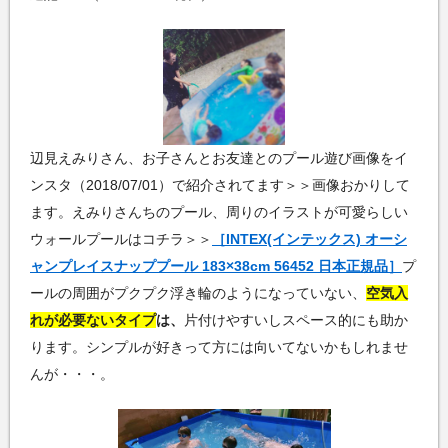
辺見えみりさん、お子さんとお友達とのプール遊び画像をイ
ンスタ（2018/07/01）で紹介されてます＞＞画像おかりして
ます。えみりさんちのプール、周りのイラストが可愛らしい
ウォールプールはコチラ＞＞
［INTEX(インテックス) オーシ
ャンプレイスナッププール 183×38cm 56452 日本正規品］
プ
ールの周囲がプクプク浮き輪のようになっていない、
空気入
れが必要ないタイプ
は、
片付けやすいしスペース的にも助か
ります。シンプルが好きって方には向いてないかもしれませ
んが・・・。