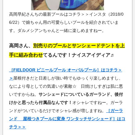
高岡早紀さんちの最新プールはコチラ＞＞インスタ（2018/0
6/22）で娘ちゃん用の可愛らしいプールを紹介されていま
す。ダルメシアンちゃんと一緒に楽しめますねー。
高岡さん、
別売りのプールとサンシェードテントを上
手に組み合わせ
てるんです！ナイスアイディア♬
［FIELDOOR ビニールプール オーバルプール］はコチラ＞
＞
屋根付きだと日差しが強い時でもゆっくり楽しめますし、
なにより母としての気遣いが素敵☆ 日焼けしすぎは肌に悪
いですからね。
サンシェードについているガーランド、後付
けかと思ったら付属品なんです！
オシャレですねー。ガーラ
ンドがついているだけでオシャレ感が増しますね。
［ガーラ
ンド 屋根つきプールに変身 ワンタッチサンシェード］はコ
チラ＞＞