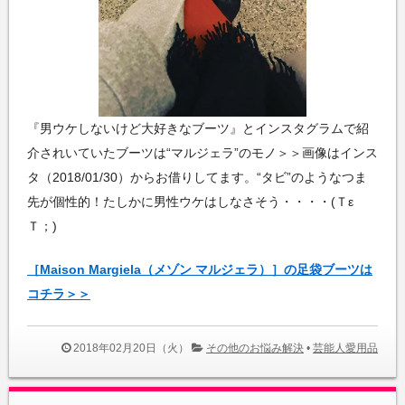
『男ウケしないけど大好きなブーツ』とインスタグラムで紹
介されいていたブーツは“マルジェラ”のモノ＞＞画像はインス
タ（2018/01/30）からお借りしてます。“タビ”のようなつま
先が個性的！たしかに男性ウケはしなさそう・・・・(Ｔε
Ｔ；)
［Maison Margiela（メゾン マルジェラ）］の足袋ブーツは
コチラ＞＞
2018年02月20日（火）
その他のお悩み解決
•
芸能人愛用品