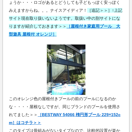
ょうか・・・ロゴがあるとどうしても子どもっぽく安っぽく
みえますからね。。。ナイスアイディア！
［追記＞＞］↑上記
サイト現在取り扱いないようです。取扱い中の別サイトにな
りますが紹介しておきます＞＞
［屋根付き家庭用プール 大
型遊具 屋根付 オレンジ］
このオレンジ色の屋根付きプールの前のプールになるのか
な・・・・屋根なしですが、同じブランドのプールを使用さ
れてました＞＞
［BESTWAY 54066 楕円形プール 229×152c
m］はコチラ＞＞
このタイプは骨組みがないタイプなので、比較的設置が楽か