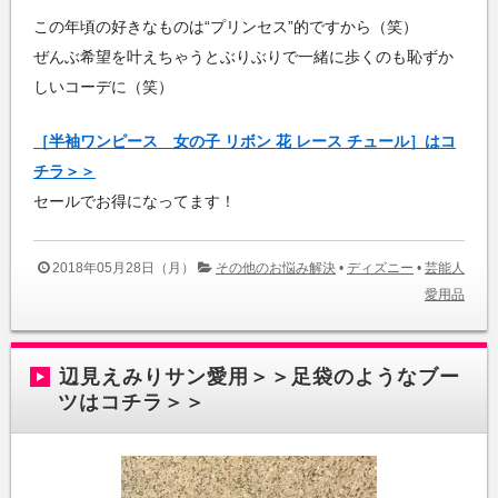
この年頃の好きなものは“プリンセス”的ですから（笑）
ぜんぶ希望を叶えちゃうとぶりぶりで一緒に歩くのも恥ずか
しいコーデに（笑）
［半袖ワンピース 女の子 リボン 花 レース チュール］はコ
チラ＞＞
セールでお得になってます！
2018年05月28日（月）
その他のお悩み解決
•
ディズニー
•
芸能人
愛用品
辺見えみりサン愛用＞＞足袋のようなブー
ツはコチラ＞＞