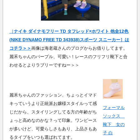
［
ナイキ ダイナモフリー TD タフレッド×ホワイト 他全12色
(NIKE DYNAMO FREE TD 343938)スポーツ スニーカー］は
コチラ＞＞
画像は海老蔵さんのブログからお借りしてます。
麗禾ちゃんのパープル、可愛い！レースのフリフリ靴下と合
わせるとよりラブリーですねー＞＞
麗禾ちゃんのファッション、ちょっとイマド
キっていうより正統派お嬢様スタイルって感
フォーマル
じだから、スタイリングしてる方の年齢がち
ソックス
ょっと高めなのかな？って印象。ワンピース
靴下 女の
が多いけど、可愛らしさもあり、上品さもあ
子 白
るタイプをいつも選ばれてます。