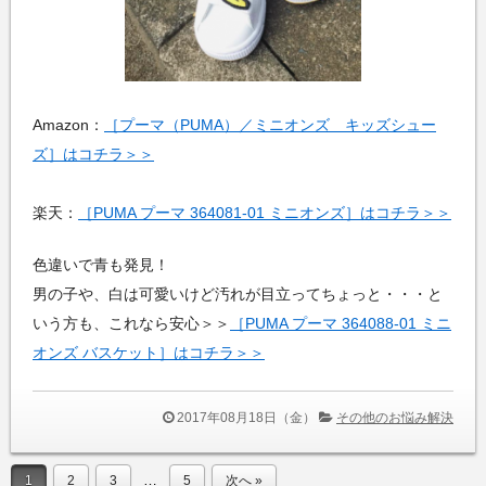
Amazon：
［プーマ（PUMA）／ミニオンズ キッズシュー
ズ］はコチラ＞＞
楽天：
［PUMA プーマ 364081-01 ミニオンズ］はコチラ＞＞
色違いで青も発見！
男の子や、白は可愛いけど汚れが目立ってちょっと・・・と
いう方も、これなら安心＞＞
［PUMA プーマ 364088-01 ミニ
オンズ バスケット］はコチラ＞＞
2017年08月18日（金）
その他のお悩み解決
…
1
2
3
5
次へ »