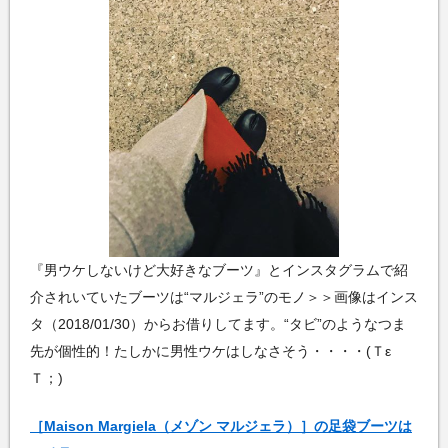
『男ウケしないけど大好きなブーツ』とインスタグラムで紹
介されいていたブーツは“マルジェラ”のモノ＞＞画像はインス
タ（2018/01/30）からお借りしてます。“タビ”のようなつま
先が個性的！たしかに男性ウケはしなさそう・・・・(Ｔε
Ｔ；)
［Maison Margiela（メゾン マルジェラ）］の足袋ブーツは