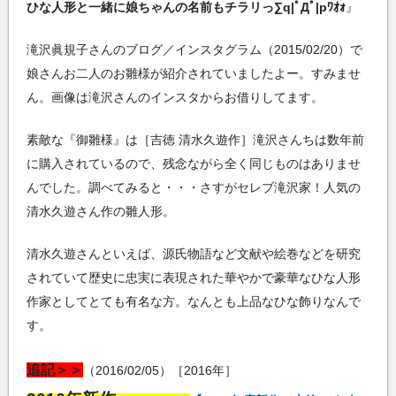
ひな人形と一緒に娘ちゃんの名前もチラリっ∑q|ﾟДﾟ|pﾜｵｫ
』
滝沢眞規子さんのブログ／インスタグラム（2015/02/20）で
娘さんお二人のお雛様が紹介されていましたよー。すみませ
ん。画像は滝沢さんのインスタからお借りしてます。
素敵な『御雛様』は［吉徳 清水久遊作］滝沢さんちは数年前
に購入されているので、残念ながら全く同じものはありませ
んでした。調べてみると・・・さすがセレブ滝沢家！人気の
清水久遊さん作の雛人形。
清水久遊さんといえば、源氏物語など文献や絵巻などを研究
されていて歴史に忠実に表現された華やかで豪華なひな人形
作家としてとても有名な方。なんとも上品なひな飾りなんで
す。
追記＞＞
（2016/02/05）［2016年］