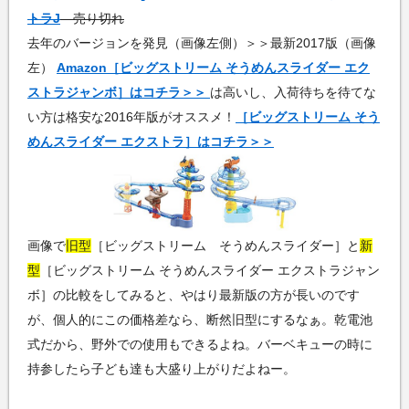
トラJ
売り切れ
去年のバージョンを発見（画像左側）＞＞最新2017版（画像
左）
Amazon［ビッグストリーム そうめんスライダー エク
ストラジャンボ］はコチラ＞＞
は高いし、入荷待ちを待てな
い方は格安な2016年版がオススメ！
［ビッグストリーム そう
めんスライダー エクストラ］はコチラ＞＞
画像で
旧型
［ビッグストリーム そうめんスライダー］と
新
型
［ビッグストリーム そうめんスライダー エクストラジャン
ボ］の比較をしてみると、やはり最新版の方が長いのです
が、個人的にこの価格差なら、断然旧型にするなぁ。乾電池
式だから、野外での使用もできるよね。バーベキューの時に
持参したら子ども達も大盛り上がりだよねー。