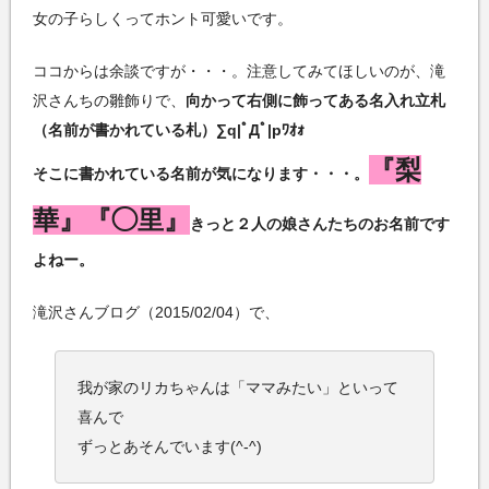
女の子らしくってホント可愛いです。
ココからは余談ですが・・・。注意してみてほしいのが、滝
沢さんちの雛飾りで、
向かって右側に飾ってある名入れ立札
（名前が書かれている札）∑q|ﾟДﾟ|pﾜｵｫ
『梨
そこに書かれている名前が気になります・・・。
華』『◯里』
きっと２人の娘さんたちのお名前です
よねー。
滝沢さんブログ（2015/02/04）で、
我が家のリカちゃんは「ママみたい」といって
喜んで
ずっとあそんでいます(^-^)