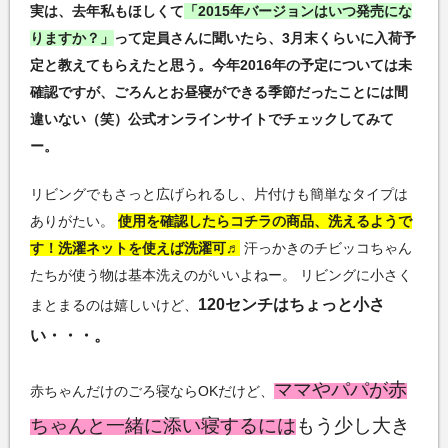
実は、去年私もほしくて
「2015年バージョンはいつ発売にな
りますか？」
って定員さんに聞いたら、3月末くらいに入荷予
定と教えてもらえたと思う。今年2016年の予定については未
確認ですが、ごろんとお昼寝ができる季節だったことには間
違いない（笑）公式オンラインサイトでチェックしてみて
ー。
リビングでもさっと広げられるし、片付けも簡単なタイプは
ありがたい。
使用を確認したらコチラの商品、洗えるようで
す！洗濯ネットを使えば洗濯可♬
汗っかきのチビッコちゃん
たちが使う物は基本洗えのがいいよねー。 リビングに小さく
120センチはちょっと小さ
まとまるのは嬉しいけど、
い・・・。
ママやパパが赤
赤ちゃんだけのごろ寝ならOKだけど、
ちゃんと一緒に添い寝するには
もう少し大き