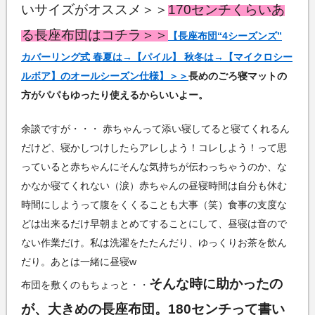
いサイズがオススメ＞＞
170センチくらいあ
る長座布団はコチラ＞＞
【長座布団“4シーズンズ”
カバーリング式 春夏は→【パイル】 秋冬は→【マイクロシー
ルボア】のオールシーズン仕様】＞＞
長めのごろ寝マットの
方がパパもゆったり使えるからいいよー。
余談ですが・・・ 赤ちゃんって添い寝してると寝てくれるん
だけど、寝かしつけしたらアレしよう！コレしよう！って思
っていると赤ちゃんにそんな気持ちが伝わっちゃうのか、な
かなか寝てくれない（涙）赤ちゃんの昼寝時間は自分も休む
時間にしようって腹をくくることも大事（笑）食事の支度な
どは出来るだけ早朝まとめてすることにして、昼寝は音ので
ない作業だけ。私は洗濯をたたんだり、ゆっくりお茶を飲ん
だり。あとは一緒に昼寝w
そんな時に助かったの
布団を敷くのもちょっと・・
が、大きめの長座布団。180センチって書い