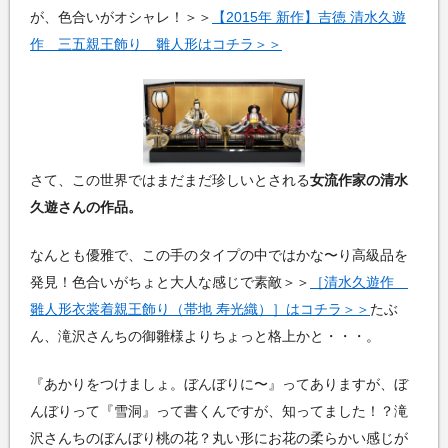
が、色合いがオシャレ！＞＞
【2015年 新作】吉徳 清水久遊
作 三五親王飾り 雛人形はコチラ＞＞
さて、この世界ではまだまだ珍しいとされる
女流作家の清水
久遊さんの作品。
なんとも優雅で、この手のタイプの中ではかな〜り高級品を
発見！色合いがちょと大人な感じで素敵＞＞
［清水久遊作
雛人形衣裳着親王飾り（帯地 寿光織）］はコチラ＞＞
たぶ
ん、滝沢さんちの御雛様よりちょっと格上かと・・・。
『あかりをつけましょ。ぼんぼりに〜』ってありますが、ぼ
んぼりって『雪洞』って書くんですが、知ってました！？滝
沢さんちのぼんぼり桃の花？丸い形にお花の柔らかい感じが