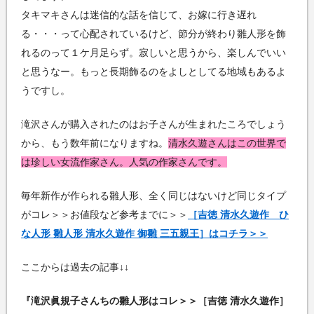
タキマキさんは迷信的な話を信じて、お嫁に行き遅れ
る・・・って心配されているけど、節分が終わり雛人形を飾
れるのって１ケ月足らず。寂しいと思うから、楽しんでいい
と思うなー。もっと長期飾るのをよしとしてる地域もあるよ
うですし。
滝沢さんが購入されたのはお子さんが生まれたころでしょう
から、もう数年前になりますね。
清水久遊さんはこの世界で
は珍しい女流作家さん。人気の作家さんです。
毎年新作が作られる雛人形、全く同じはないけど同じタイプ
がコレ＞＞お値段など参考までに＞＞
［吉徳 清水久遊作 ひ
な人形 雛人形 清水久遊作 御雛 三五親王］はコチラ＞＞
ここからは過去の記事↓↓
『滝沢眞規子さんちの雛人形はコレ＞＞［吉徳 清水久遊作］