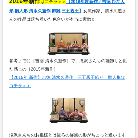
2016年新作
はコチラ＞＞
【2016年度新作／吉徳 ひな人
形 雛人形 清水久遊作 御雛 三五親王】
女流作家、清水久遊さ
んの作品は落ち着いた色合いが本当に素敵♬
参考までに［吉徳 清水久遊作］で、滝沢さんちの雛飾りと似
た感じの［2015年新作］
【2015年 新作】吉徳 清水久遊作 三五親王飾り 雛人形は
コチラ＞＞
滝沢さんちのお雛様とは後ろの屏風の形がちょっと違います