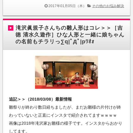
2017年01月05日（木）
その他のお悩み解決
滝沢眞規子さんちの雛人形はコレ＞＞［吉
徳 清水久遊作］ひな人形と一緒に娘ちゃん
の名前もチラリっ∑q|ﾟДﾟ|pﾜｵｫ
追記＞＞（2018/03/08）最新情報
雛祭りが終わり数日経ちましたが、まだお雛様の片付けが終
わっていないと正直にインスタで紹介されてますｗｗｗｗ
画像は2018年滝沢家お雛様の様子です。インスタからおかり
してます。