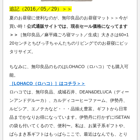
追記（2016／05／29）＞＞
夏のお昼寝に便利なのが、無印良品のお昼寝マット＞＞今が
買い時！
公式通販サイトでは、現在セール価格になってます
＞＞
［無印良品／麻平織ごろ寝マット／生成］大きさは60×1
20センチとちびっ子ちゃんたちのリビングでのお昼寝にピッ
タリサイズ。
ちなみに、無印良品のものはLOHACO（ロハコ）でも購入可
能。
［LOHACO（ロハコ）］はコチラ＞＞
ロハコでは、無印良品、成城石井、DEAN&DELUCA（ディー
ンアンドデルーカ）、カルディコーヒーファーム、伊勢丹、
ルピシア、エノテカなど・・・品揃え豊富。ギフトから日常
品までかなりお得になっています。伊勢丹に行かずにISETAN
の袋も付いてくるので、便利〜。私は、お菓子系ギフトや、
ばらまき系ギフトはもっぱらここで。最近はなんでも、とり