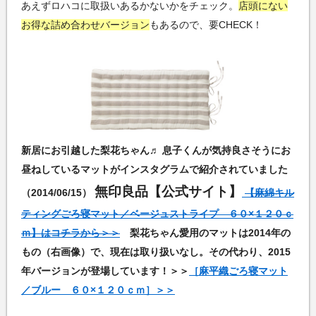
あえずロハコに取扱いあるかないかをチェック。
店頭にない
お得な詰め合わせバージョン
もあるので、要CHECK！
新居にお引越した梨花ちゃん♬ 息子くんが気持良さそうにお
昼ねしているマットがインスタグラムで紹介されていました
無印良品【公式サイト】
（2014/06/15）
【麻綿キル
ティングごろ寝マット／ベージュストライプ ６０×１２０ｃ
ｍ】はコチラから＞＞
梨花ちゃん愛用のマットは2014年の
もの（右画像）で、現在は取り扱いなし。その代わり、2015
年バージョンが登場しています！＞＞
［麻平織ごろ寝マット
／ブルー ６０×１２０ｃｍ］＞＞