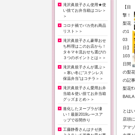
滝沢眞規子さん使用★使
【目
い捨てお弁当箱はコレ＞
撃！
＞
梨花
コロナ禍でバカ売れ商品
リスト＞＞
の1
03
滝沢眞規子さん豪華おせ
ち料理はこのお店から！
日】
タキマキ流おせち選びの
103
３つのポイントとは＞＞
日間
滝沢眞規子さんが選ぶ＞
の梨花
＞寒い冬に“ステンレス
保温弁当”はコチラ＞＞
の記
滝沢眞規子さん愛用お弁
梨花ｻ
当箱＆使い捨てお弁当箱
BAI
グッズまとめ＞＞
進化したヌーブラが凄
とはい
い！最新2019レースア
店頭
ップで谷間作り
アマ
工藤静香さんはナゼ炎