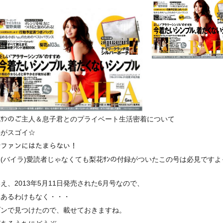
ｻﾝのご主人＆息子君とのプライベート生活密着について
事がスゴイ☆
ﾝファンにはたまらない！
LA (バイラ)愛読者じゃなくても梨花ｻﾝの付録がついたこの号は必見ですよ
え、2013年5月11日発売された6月号なので、
にあるわけもなく・・・
ゾンで見つけたので、載せておきますね。