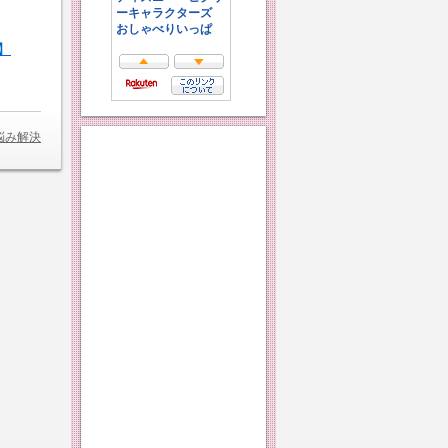
】
悩み解決