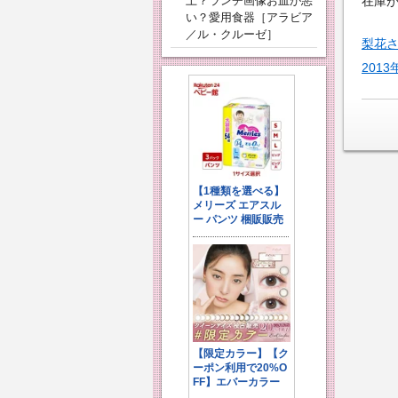
上？ランチ画像お皿が悪
在庫
い？愛用食器［アラビア
／ル・クルーゼ］
梨花さ
201