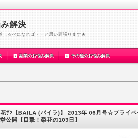
悩み解決
道しるべになれば・・と思い頑張ります★
決
副業のお悩み解決
その他のお悩み解決
花ｻﾝ【BAILA (バイラ)】 2013年 06月号☆プライ
挙公開【目撃！梨花の103日】