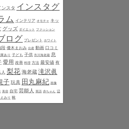
インスタグ
インスタ
ラム
インテリア
キッ
オモチャ
グッズ
ズ
ダイエット
ファッション
ブログ
プレゼント
ホワイト
値段
動画
口コミ
優木まおみ
出産
息
子供
子ども
在庫あり
市川海老蔵
愛用
子
最安値
有
改善
方法
料理
梨花
滝沢眞
海老蔵
名人
田丸麻紀
規子
玩具
画像
芸能人
白
自宅
辺
美容
英語
赤ちゃん
靴
見えみり