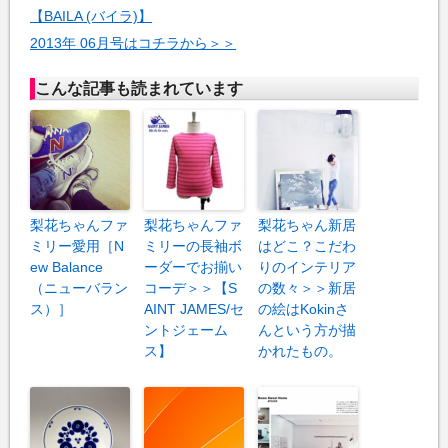
【BAILA (バイラ)】
2013年 06月号はコチラから＞＞
こんな記事も読まれています
梨花ちゃんファ
梨花ちゃんファ
梨花ちゃん新居
ミリー愛用［N
ミリーの長袖ボ
はどこ？こだわ
ew Balance
ーダーでお揃い
りのインテリア
（ニューバラン
コーデ＞＞【S
の数々＞＞新居
ス）］
AINT JAMES/セ
の絵はKokinさ
ントジェーム
んという方が描
ス】
かれたもの。