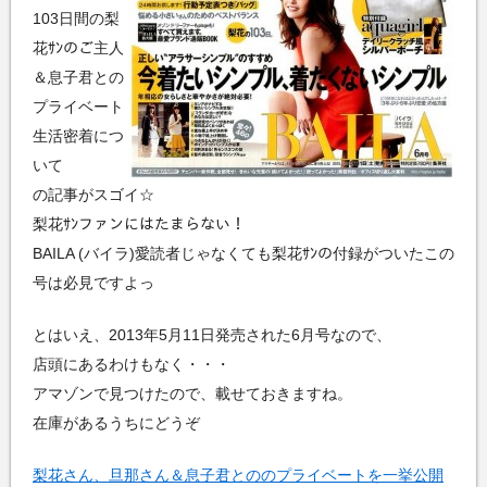
103日間の梨
花ｻﾝのご主人
＆息子君との
プライベート
生活密着につ
いて
の記事がスゴイ☆
梨花ｻﾝファンにはたまらない！
BAILA (バイラ)愛読者じゃなくても梨花ｻﾝの付録がついたこの
号は必見ですよっ
とはいえ、2013年5月11日発売された6月号なので、
店頭にあるわけもなく・・・
アマゾンで見つけたので、載せておきますね。
在庫があるうちにどうぞ
梨花さん、旦那さん＆息子君とののプライベートを一挙公開