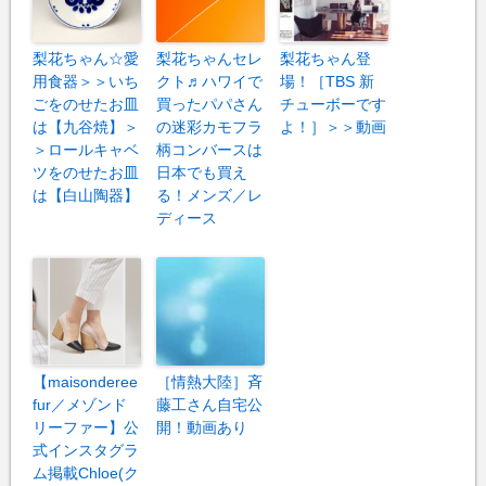
梨花ちゃん☆愛
梨花ちゃんセレ
梨花ちゃん登
用食器＞＞いち
クト♬ハワイで
場！［TBS 新
ごをのせたお皿
買ったパパさん
チューボーです
は【九谷焼】＞
の迷彩カモフラ
よ！］＞＞動画
＞ロールキャベ
柄コンバースは
ツをのせたお皿
日本でも買え
は【白山陶器】
る！メンズ／レ
ディース
【maisonderee
［情熱大陸］斉
fur／メゾンド
藤工さん自宅公
リーファー】公
開！動画あり
式インスタグラ
ム掲載Chloe(ク