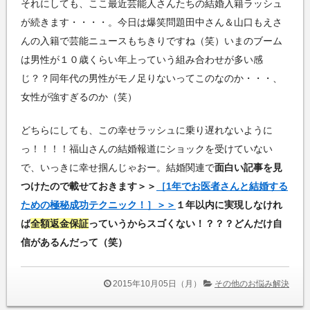
それにしても、ここ最近芸能人さんたちの結婚入籍ラッシュ
が続きます・・・・。今日は爆笑問題田中さん＆山口もえさ
んの入籍で芸能ニュースもちきりですね（笑）いまのブーム
は男性が１０歳くらい年上っていう組み合わせが多い感
じ？？同年代の男性がモノ足りないってこのなのか・・・、
女性が強すぎるのか（笑）
どちらにしても、この幸せラッシュに乗り遅れないように
っ！！！！福山さんの結婚報道にショックを受けていない
で、いっきに幸せ掴んじゃおー。結婚関連で
面白い記事を見
つけたので載せておきます＞＞
［1年でお医者さんと結婚する
ための極秘成功テクニック！］＞＞
１年以内に実現しなけれ
ば
全額返金保証
っていうからスゴくない！？？？どんだけ自
信があるんだって（笑）
2015年10月05日（月）
その他のお悩み解決