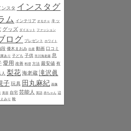
インスタグ
インスタ
ラム
インテリア
キッ
オモチャ
グッズ
ズ
ダイエット
ファッション
ブログ
プレゼント
ホワイト
値段
動画
口コミ
優木まおみ
出産
息
子供
子ども
在庫あり
市川海老蔵
愛用
子
最安値
有
改善
方法
料理
梨花
滝沢眞
海老蔵
名人
田丸麻紀
規子
玩具
画像
芸能人
白
自宅
辺
美容
英語
赤ちゃん
靴
見えみり