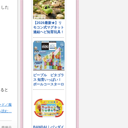
りした
いると
ード／服
を読む…
人愛用品