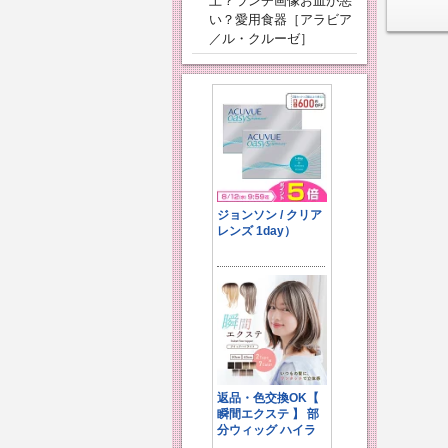
上？ランチ画像お皿が悪
い？愛用食器［アラビア
／ル・クルーゼ］