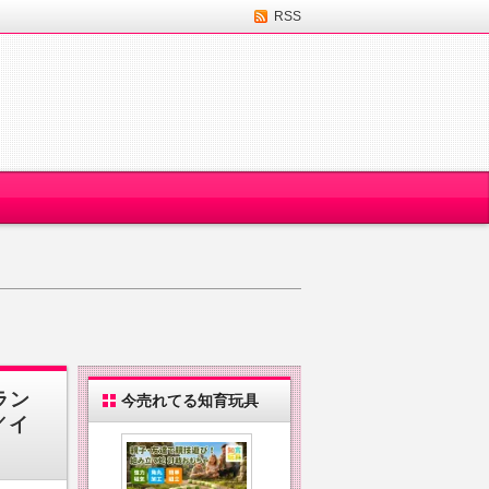
RSS
ラン
今売れてる知育玩具
／イ