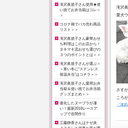
滝沢眞規子さん使用★使
滝沢眞
い捨てお弁当箱はコレ＞
愛犬
＞
コロナ禍でバカ売れ商品
リスト＞＞
滝沢眞規子さん豪華おせ
ち料理はこのお店から！
タキマキ流おせち選びの
３つのポイントとは＞＞
滝沢眞規子さんが選ぶ＞
＞寒い冬に“ステンレス
保温弁当”はコチラ＞＞
滝沢眞規子さん愛用お弁
当箱＆使い捨てお弁当箱
さす
グッズまとめ＞＞
ころ
進化したヌーブラが凄
「滝沢
い！最新2019レースア
ップで谷間作り
工藤静香さんはナゼ炎