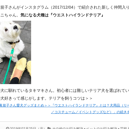
規子さんがインスタグラム（2017/12/04）で紹介された新しく仲間入
ウニちゃん。
気になる犬種は『ウエストハイランドテリア』
が犬に馴れているタキマキさん。初心者には難しいテリア犬を選ばれて
が犬好きって感じがします。テリアを飼うコツは＞＞
眞規子さん愛犬グッズまとめ＞＞『ウエストハイランドテリア』とは？犬用品（リ
／コスチューム／イベントグッズなど）」の続き
2019年02月25日（月）
その他のお悩み解決
•
ペットのお悩み解決
•
芸能