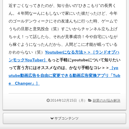
近すごくなってきたのが、知り合いの“ひきこもり”の長男く
ん。４年間なーんにもしないで家にいた彼だったけど、今年
のゴールデンウィークにその友達んちに行った時、ゲームで
うちの旦那と意気投合（笑）すごいからチャンネル立ち上げ
ちゃえ！って話したら、それが見事成功！今や自宅にいなが
ら稼ぐようになったんだから、人間どこに才能が眠っている
かわからない（笑）
Youtuberになる方法＞＞［ランドオブハ
ンモックYouTuber］
もっと手軽にyoutubeについて知りたい
って言う方にはオススメなのは、かなり手軽なコレ＞＞
［yo
utube動画広告を自由に変更できる動画広告変換アプリ「Tub
e Changer」］
2014年12月15日（月）
副業のお悩み解決
サブコンテンツ