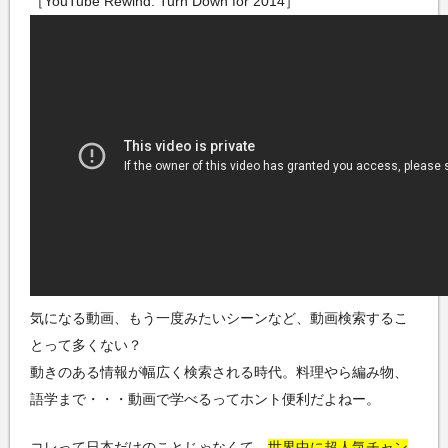
［YouTube Rewind: Turn Down for 2014］
気になる動画、もう一度みたいシーンなど、動画検索するこ
とって多くない？
動きのある情報が幅広く検索される時代。料理やら編み物、
語学まで・・・動画で学べるってホント便利だよねー。
コレって日本だけのことじゃなくて、
世界中に超人気チャン