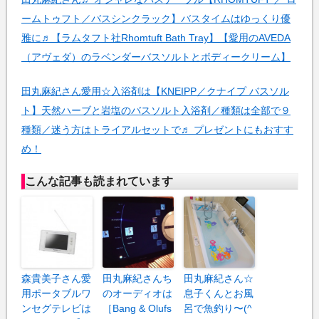
ームトゥフト／バスシンクラック】バスタイムはゆっくり優
雅に♬【ラムタフト社Rhomtuft Bath Tray】【愛用のAVEDA
（アヴェダ）のラベンダーバスソルトとボディークリーム】
田丸麻紀さん愛用☆入浴剤は【KNEIPP／クナイプ バスソル
ト】天然ハーブと岩塩のバスソルト入浴剤／種類は全部で９
種類／迷う方はトライアルセットで♬ プレゼントにもおすす
め！
こんな記事も読まれています
森貴美子さん愛
田丸麻紀さんち
田丸麻紀さん☆
用ポータブルワ
のオーディオは
息子くんとお風
ンセグテレビは
［Bang & Olufs
呂で魚釣り〜(^