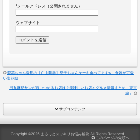
*
メールアドレス（公開されません）
ウェブサイト
梨花ちゃん愛用の【白山陶器】息子ちゃんケーキ食べてますw 食器が可愛
い梨花邸
田丸麻紀サンが通いつめるお店は？美味しいお店♬グルメ情報まとめ「東京
編」
サブコンテンツ
Copyright ©2026
まるっとスッキリお悩み解決
All Rights Reserved.
このページの先頭へ