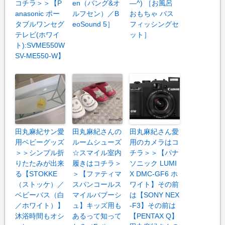
コチラ＞＞【P
en（バング&オ
―^) ［お風呂
anasonic ポー
ルフセン）／B
おもちゃ バス
タブルワンセグ
eoSound 5］
フィッシングセ
テレビ(ホワイ
ット］
ト):SVME550W
SV-ME550-W】
田丸麻紀サン愛
田丸麻紀さんの
田丸麻紀さん愛
用ベビーグッズ
ルームシューズ
用のカメラはコ
＞＞シンプル折
☆スマイル室内
チラ＞＞【パナ
りたたみが出来
履きはコチラ＞
ソニック LUMI
る【STOKKE
＞【ファティマ
X DMC-GF6 ホ
（ストッケ）／
スパンコールス
ワイト】その前
ベビーバス（白
マイルバブーシ
は【SONY NEX
／ホワイト）】
ュ】キッズ用も
-F3】その前は
沐浴時間もオシ
あるって知って
【PENTAX Q】