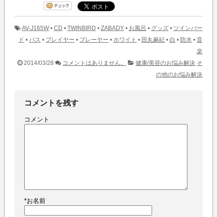
AV-J165W
•
CD
•
TWINBIRD
•
ZABADY
•
お風呂
•
グッズ
•
ツインバー
ド
•
バス
•
プレイヤー
•
プレーヤー
•
ホワイト
•
田丸麻紀
•
白
•
防水
•
音
楽
2014/03/28
コメントはありません。
健康/美容のお悩み解決
そ
の他のお悩み解決
コメントを残す
コメント
*
お名前