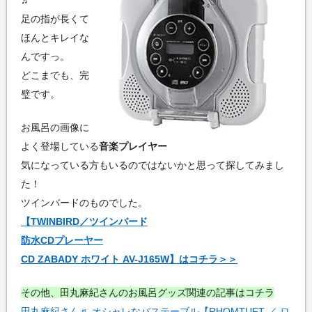
♬
足の指が長くて
ほんとキレイな
んですっ。
どこまでも、完
璧です。
お風呂の画像に
よく登場している
音楽プレイヤー
気になっている方もいるのではないかと思って探してみまし
た！
ツインバードのものでした。
【TWINBIRD／ツインバード
防水CDプレーヤー
CD ZABADY ホワイト AV-J165W】はコチラ＞＞
その他、田丸麻紀さんのお風呂グッズ関連の記事はコチラ
田丸麻紀さん♬ オシャレなバステーブル【RHOMTUFT ／ ロ