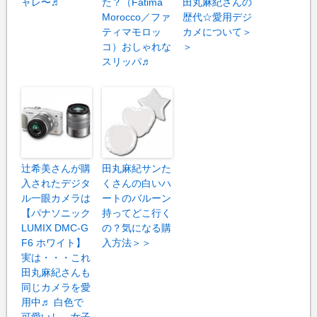
ャレ〜♬
た？（Fatima
田丸麻紀さんの
Morocco／ファ
歴代☆愛用デジ
ティマモロッ
カメについて＞
コ）おしゃれな
＞
スリッパ♬
辻希美さんが購
田丸麻紀サンた
入されたデジタ
くさんの白いハ
ル一眼カメラは
ートのバルーン
【パナソニック
持ってどこ行く
LUMIX DMC-G
の？気になる購
F6 ホワイト】
入方法＞＞
実は・・・これ
田丸麻紀さんも
同じカメラを愛
用中♬ 白色で