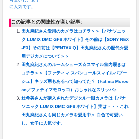
可愛いし、女子
に人気です。
この記事との関連性が高い記事:
田丸麻紀さん愛用のカメラはコチラ＞＞【パナソニッ
ク LUMIX DMC-GF6 ホワイト】その前は【SONY NEX
-F3】その前は【PENTAX Q】田丸麻紀さんの歴代☆愛
用デジカメについて＞＞
田丸麻紀さんのルームシューズ☆スマイル室内履きは
コチラ＞＞【ファティマ スパンコールスマイルバブー
シュ】キッズ用もあるって知ってた？（Fatima Moroc
co／ファティマモロッコ）おしゃれなスリッパ♬
辻希美さんが購入されたデジタル一眼カメラは【パナ
ソニック LUMIX DMC-GF6 ホワイト】実は・・・これ
田丸麻紀さんも同じカメラを愛用中♬ 白色で可愛い
し、女子に人気です。