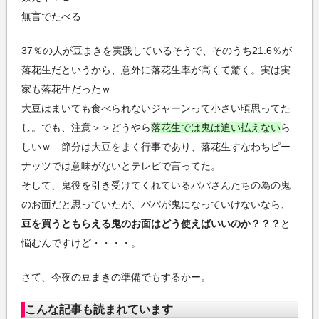
無言でたべる
37％の人が豆まきを実践しているそうで、そのうち21.6％が
落花生だというから、意外に落花生率が高くて驚く。実は実
家も落花生だったｗ
大豆はまいても食べられないジャーンって小さい頃思ってた
し。でも、注意＞＞どうやら
落花生では鬼は追い払えない
ら
しいｗ 節分は大豆をまく行事であり、落花生すなわちピー
ナッツでは意味がないとテレビで言ってた。
そして、鬼役を引き受けてくれているパパさんたちの為の鬼
のお面だと思っていたが、パパが鬼になっていけないなら、
豆を買うともらえる鬼のお面はどう使えばいいのか？？？
と
悩むんですけど・・・・。
さて、今夜の豆まきの準備でもするかー。
こんな記事も読まれています