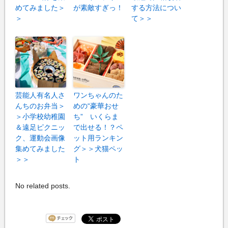
めてみました＞
が素敵すぎっ！
する方法につい
＞
て＞＞
芸能人有名人さ
ワンちゃんのた
んちのお弁当＞
めの“豪華おせ
＞小学校幼稚園
ち” いくらま
＆遠足ピクニッ
で出せる！？ペ
ク、運動会画像
ット用ランキン
集めてみました
グ＞＞犬猫ペッ
＞＞
ト
No related posts.