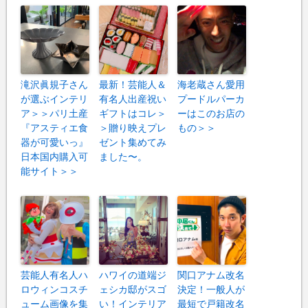
滝沢眞規子さん
最新！芸能人＆
海老蔵さん愛用
が選ぶインテリ
有名人出産祝い
プードルパーカ
ア＞＞パリ土産
ギフトはコレ＞
ーはこのお店の
『アスティエ食
＞贈り映えプレ
もの＞＞
器が可愛いっ』
ゼント集めてみ
日本国内購入可
ました〜。
能サイト＞＞
芸能人有名人ハ
ハワイの道端ジ
関口アナム改名
ロウィンコスチ
ェシカ邸がスゴ
決定！一般人が
ューム画像を集
い！インテリア
最短で戸籍改名