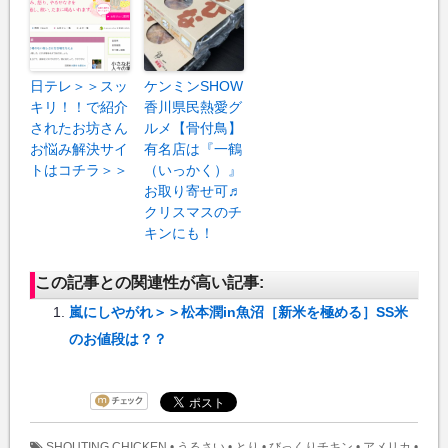
日テレ＞＞スッ
ケンミンSHOW
キリ！！で紹介
香川県民熱愛グ
されたお坊さん
ルメ【骨付鳥】
お悩み解決サイ
有名店は『一鶴
トはコチラ＞＞
（いっかく）』
お取り寄せ可♬
クリスマスのチ
キンにも！
この記事との関連性が高い記事:
嵐にしやがれ＞＞松本潤in魚沼［新米を極める］SS米
のお値段は？？
SHOUTING CHICKEN
•
うるさい
•
とり
•
びっくりチキン
•
アメリカ
•