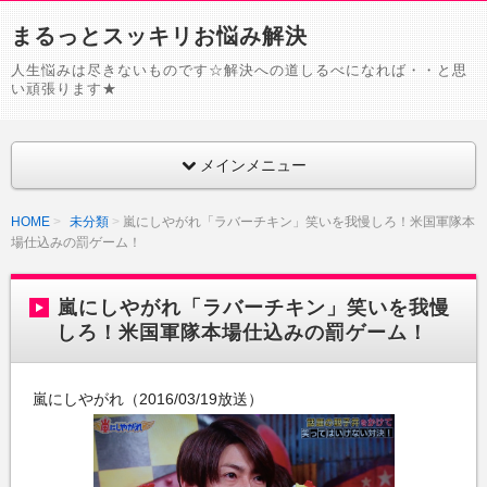
まるっとスッキリお悩み解決
人生悩みは尽きないものです☆解決への道しるべになれば・・と思
い頑張ります★
メインメニュー
HOME
未分類
嵐にしやがれ「ラバーチキン」笑いを我慢しろ！米国軍隊本
場仕込みの罰ゲーム！
嵐にしやがれ「ラバーチキン」笑いを我慢
しろ！米国軍隊本場仕込みの罰ゲーム！
嵐にしやがれ（2016/03/19放送）