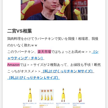
二宮VS相葉
鶏肉料理をかけてラバーチキンで笑いを我慢！相場君、我慢
のかいなく敗れｗｗ
このラバーチキン、
楽天市場
ではちょっとお高めｗ＞＞
［シ
ャウティング・チキン］
Amazon
では＞＞サイズが２種類あって、お値段も手頃！断然
こっちがオススメ＞＞
［叫ぶ! びくっりチキン Mサイズ］
［叫ぶ! びくっりチキン Lサイズ］