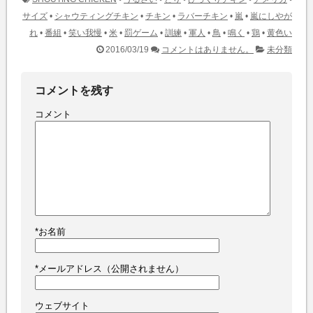
サイズ
•
シャウティングチキン
•
チキン
•
ラバーチキン
•
嵐
•
嵐にしやが
れ
•
番組
•
笑い我慢
•
米
•
罰ゲーム
•
訓練
•
軍人
•
鳥
•
鳴く
•
鶏
•
黄色い
2016/03/19
コメントはありません。
未分類
コメントを残す
コメント
*
お名前
*
メールアドレス（公開されません）
ウェブサイト