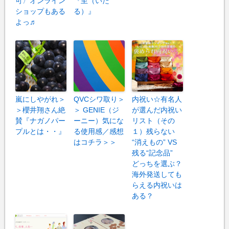
可〉オンライン
『至（いた
ショップもある
る）』
よっ♬
嵐にしやがれ＞
QVCシワ取り＞
内祝い☆有名人
＞櫻井翔さん絶
＞ GENIE（ジ
が選んだ内祝い
賛『ナガノパー
ーニー）気にな
リスト（その
プルとは・・』
る使用感／感想
１）残らない
はコチラ＞＞
“消えもの” VS
残る“記念品”
どっちを選ぶ？
海外発送しても
らえる内祝いは
ある？