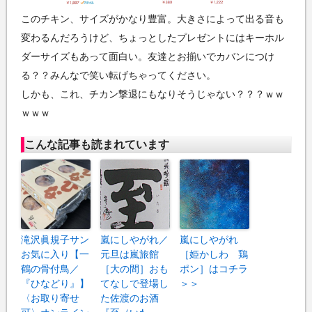
このチキン、サイズがかなり豊富。大きさによって出る音も
変わるんだろうけど、ちょっとしたプレゼントにはキーホル
ダーサイズもあって面白い。友達とお揃いでカバンにつけ
る？？みんなで笑い転げちゃってください。
しかも、これ、チカン撃退にもなりそうじゃない？？？ｗｗ
ｗｗｗ
こんな記事も読まれています
滝沢眞規子サン
嵐にしやがれ／
嵐にしやがれ
お気に入り【一
元旦は嵐旅館
［姫かしわ 鶏
鶴の骨付鳥／
［大の間］おも
ポン］はコチラ
『ひなどり』】
てなしで登場し
＞＞
〈お取り寄せ
た佐渡のお酒